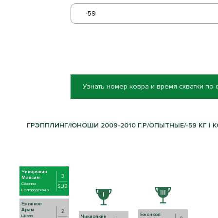
-59
Узнать номер ковра и время схватки по
ГРЭППЛИНГ/ЮНОШИ 2009-2010 Г.Р/ОПЫТНЫЕ/-59 КГ | К
Чикирякин
3
Максим
Сборная
SUB
Белгородской о...
Ежонков
Арам
2
Ежонков
Школа
Чикирякин