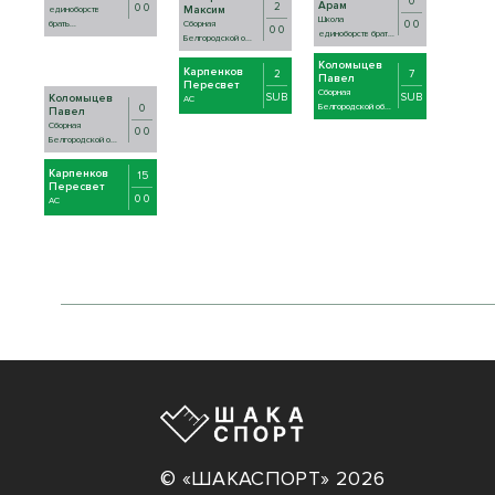
0
Арам
2
0 0
Максим
единоборств
Школа
0 0
брать...
Сборная
0 0
единоборств брат...
Белгородской о...
Коломыцев
Карпенков
2
7
Павел
Пересвет
Сборная
SUB
SUB
Коломыцев
AC
0
Белгородской об...
Павел
Сборная
0 0
Белгородской о...
Карпенков
15
Пересвет
0 0
AC
© «ШАКАСПОРТ» 2026