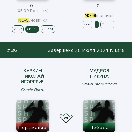
0
0
(05:00 По очкам)
NO-GI
/новички
NO-GI
/новички
77 кг
.
36 лет
75 кг
Синий
35 лет
#
26
Завершено 28 Июля 2024 г. 13:18
КУРКИН
МУДРОВ
НИКОЛАЙ
НИКИТА
ИГОРЕВИЧ
Strela Team official
Gracie Barra
Поражение
Победа