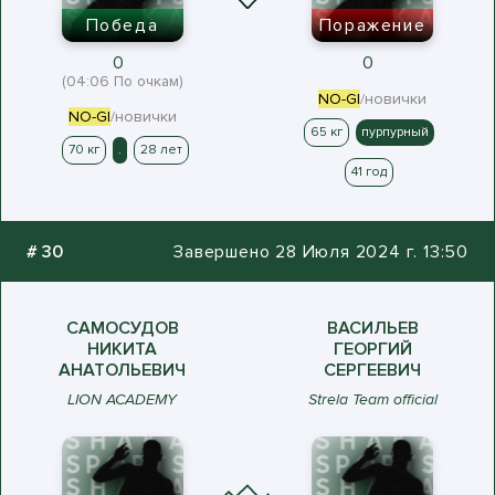
Победа
Поражение
0
0
(04:06 По очкам)
NO-GI
/новички
NO-GI
/новички
65 кг
пурпурный
70 кг
.
28 лет
41 год
#
30
Завершено 28 Июля 2024 г. 13:50
САМОСУДОВ
ВАСИЛЬЕВ
НИКИТА
ГЕОРГИЙ
АНАТОЛЬЕВИЧ
СЕРГЕЕВИЧ
LION ACADEMY
Strela Team official