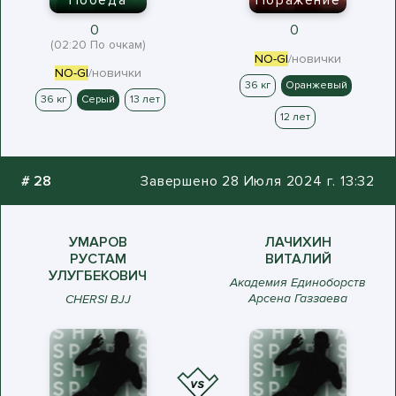
Победа
Поражение
0
0
(02:20 По очкам)
NO-GI
/новички
NO-GI
/новички
36 кг
Оранжевый
36 кг
Серый
13 лет
12 лет
#
28
Завершено 28 Июля 2024 г. 13:32
УМАРОВ
ЛАЧИХИН
РУСТАМ
ВИТАЛИЙ
УЛУГБЕКОВИЧ
Академия Единоборств
Арсена Газзаева
CHERSI BJJ