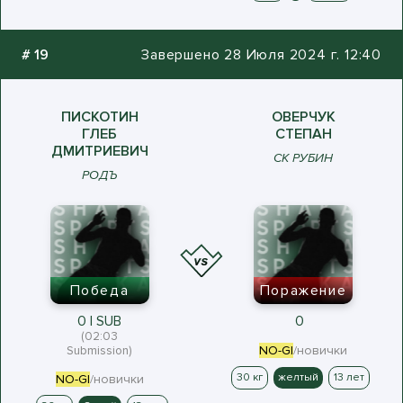
#
19
Завершено 28 Июля 2024 г. 12:40
ПИСКОТИН
ОВЕРЧУК
ГЛЕБ
СТЕПАН
ДМИТРИЕВИЧ
СК РУБИН
РОДЪ
Победа
Поражение
0 | SUB
0
(02:03
Submission)
NO-GI
/новички
30 кг
желтый
13 лет
NO-GI
/новички