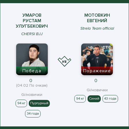
УМАРОВ
МОТОВКИН
РУСТАМ
ЕВГЕНИЙ
УЛУГБЕКОВИЧ
Strela Team official
CHERSI BJJ
Победа
Поражение
0
0
(04:02 По очкам)
Gi/новички
Gi/новички
94 кг
Синий
43 года
94 кг
Пурпурный
34 года