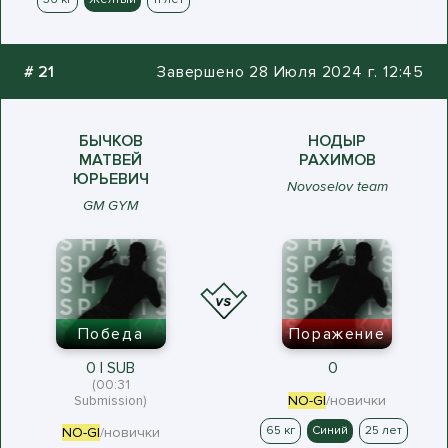
#
21
Завершено 28 Июля 2024 г. 12:45
БЫЧКОВ
НОДЫР
МАТВЕЙ
РАХИМОВ
ЮРЬЕВИЧ
Novoselov team
GM GYM
Победа
Поражение
0 | SUB
0
(00:31
Submission)
NO-GI
/новички
65 кг
Синий
25 лет
NO-GI
/новички