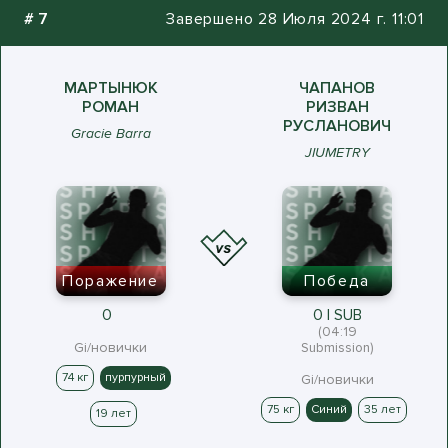
#
7
Завершено 28 Июля 2024 г. 11:01
МАРТЫНЮК
ЧАПАНОВ
РОМАН
РИЗВАН
РУСЛАНОВИЧ
Gracie Barra
JIUMETRY
Поражение
Победа
0
0 | SUB
(04:19
Gi/новички
Submission)
74 кг
пурпурный
Gi/новички
75 кг
Синий
35 лет
19 лет