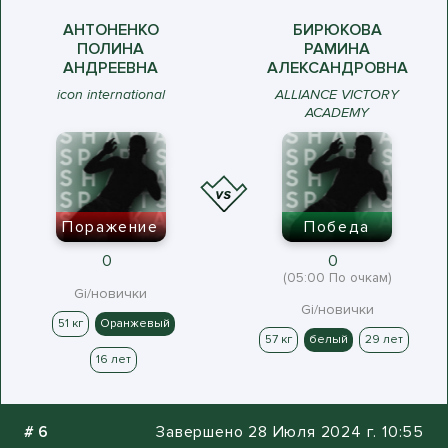
АНТОНЕНКО
БИРЮКОВА
ПОЛИНА
РАМИНА
АНДРЕЕВНА
АЛЕКСАНДРОВНА
icon international
ALLIANCE VICTORY
ACADEMY
Поражение
Победа
0
0
(05:00 По очкам)
Gi/новички
Gi/новички
51 кг
Оранжевый
57 кг
белый
29 лет
16 лет
#
6
Завершено 28 Июля 2024 г. 10:55