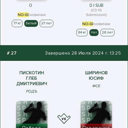
0
0 | SUB
(03:19
NO-GI
/новички
Submission)
77 кг
Белый
27 лет
NO-GI
/новички
84 кг
Нет
28 лет
#
27
Завершено 28 Июля 2024 г. 13:25
ПИСКОТИН
ШИРИНОВ
ГЛЕБ
ЮСИФ
ДМИТРИЕВИЧ
ФСЕ
РОДЪ