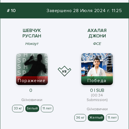
#
10
Завершено 28 Июля 2024 г. 11:25
ШЕВЧУК
АХАЛАЯ
РУСЛАН
ДЖОНИ
Нокаут
ФСЕ
Поражение
Победа
0
0 | SUB
(00:34
Gi/новички
Submission)
33 кг
Белый
11 лет
Gi/новички
36 кг
Желтый
11 лет