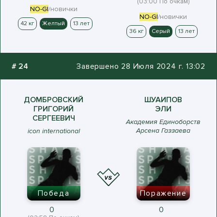
(03:00 По очкам)
NO-GI
/новички
NO-GI
/новички
42 кг
Желтый
13 лет
36 кг
Серый
13 лет
#
24
Завершено 28 Июля 2024 г. 13:02
ДОМБРОВСКИЙ
ШУАИПОВ
ГРИГОРИЙ
ЭЛИ
СЕРГЕЕВИЧ
Академия Единоборств
Арсена Газзаева
icon international
Победа
Поражение
0
0