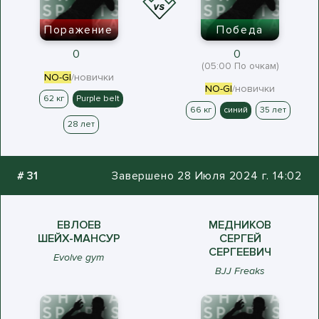
Поражение
Победа
0
0
(05:00 По очкам)
NO-GI
/новички
NO-GI
/новички
62 кг
Purple belt
66 кг
синий
35 лет
28 лет
#
31
Завершено 28 Июля 2024 г. 14:02
ЕВЛОЕВ
МЕДНИКОВ
ШЕЙХ-МАНСУР
СЕРГЕЙ
СЕРГЕЕВИЧ
Evolve gym
BJJ Freaks