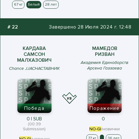
67 кг
Белый
28 лет
#
22
Завершено 28 Июля 2024 г. 12:48
КАРДАВА
МАМЕДОВ
САМСОН
РИЗВАН
МАЛХАЗОВИЧ
Академия Единоборств
Арсена Газзаева
Chance JJACНАСТАВНИК
Победа
Поражение
0 | SUB
0
(00:39
Submission)
NO-GI
/новички
77 кг
.
36 лет
NO-GI
/новички