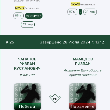
(02:58 По очкам)
NO-GI
/новички
NO-GI
/новички
87 кг
.
24 года
85 кг
пурпурный
33 года
#
25
Завершено 28 Июля 2024 г. 13:12
ЧАПАНОВ
МАМЕДОВ
РИЗВАН
РИЗВАН
РУСЛАНОВИЧ
Академия Единоборств
Арсена Газзаева
JIUMETRY
Победа
Поражение