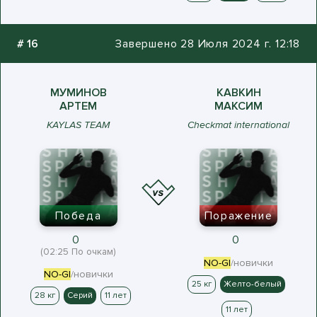
#
16
Завершено 28 Июля 2024 г. 12:18
МУМИНОВ
КАВКИН
АРТЕМ
МАКСИМ
KAYLAS TEAM
Checkmat international
Победа
Поражение
0
0
(02:25 По очкам)
NO-GI
/новички
NO-GI
/новички
25 кг
Желто-белый
28 кг
Серий
11 лет
11 лет