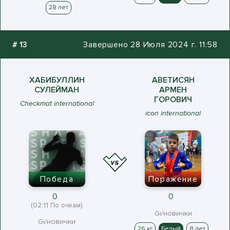
28 лет
#
13
Завершено 28 Июля 2024 г. 11:58
ХАБИБУЛЛИН
АВЕТИСЯН
СУЛЕЙМАН
АРМЕН
ГОРОВИЧ
Checkmat international
icon international
Победа
Поражение
0
0
(02:11 По очкам)
Gi/новички
Gi/новички
26 кг
Белый
8 лет