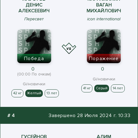
ДЕНИС
ВАГАН
АЛЕКСЕЕВИЧ
МИХАЙЛОВИЧ
Пересвет
icon international
Победа
Поражение
0
0
(00:00 По очкам)
Gi/новички
Gi/новички
41 кг
Серый
14 лет
42 кг
Желтый
13 лет
#
4
Завершено 28 Июля 2024 г. 10:33
ГУСЕЙНОВ
АЛИМ