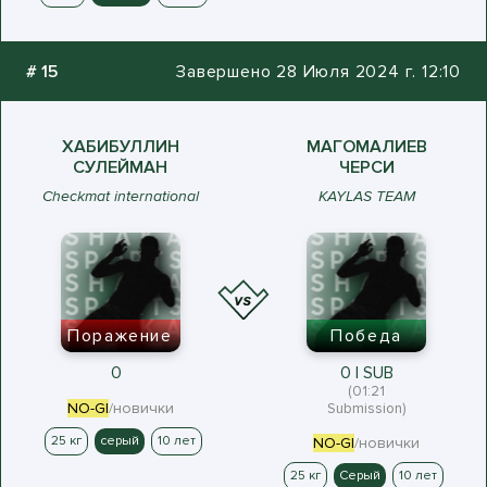
#
15
Завершено 28 Июля 2024 г. 12:10
ХАБИБУЛЛИН
МАГОМАЛИЕВ
СУЛЕЙМАН
ЧЕРСИ
Checkmat international
KAYLAS TEAM
Поражение
Победа
0
0 | SUB
(01:21
NO-GI
/новички
Submission)
25 кг
серый
10 лет
NO-GI
/новички
25 кг
Серый
10 лет