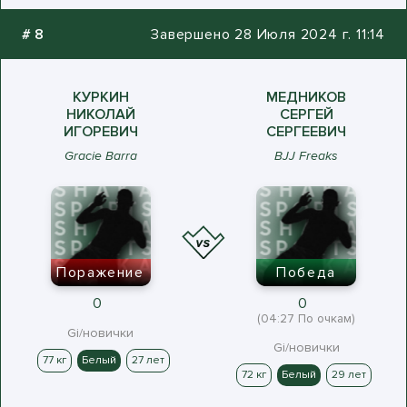
#
8
Завершено 28 Июля 2024 г. 11:14
КУРКИН
МЕДНИКОВ
НИКОЛАЙ
СЕРГЕЙ
ИГОРЕВИЧ
СЕРГЕЕВИЧ
Gracie Barra
BJJ Freaks
Поражение
Победа
0
0
(04:27 По очкам)
Gi/новички
Gi/новички
77 кг
Белый
27 лет
72 кг
Белый
29 лет