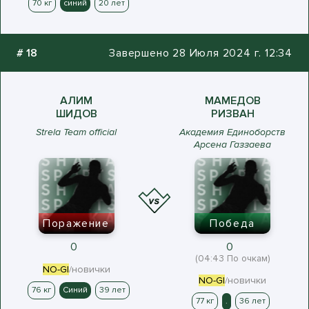
70 кг
синий
20 лет
#
18
Завершено 28 Июля 2024 г. 12:34
АЛИМ
МАМЕДОВ
ШИДОВ
РИЗВАН
Strela Team official
Академия Единоборств
Арсена Газзаева
Поражение
Победа
0
0
(04:43 По очкам)
NO-GI
/новички
NO-GI
/новички
76 кг
Синий
39 лет
77 кг
.
36 лет