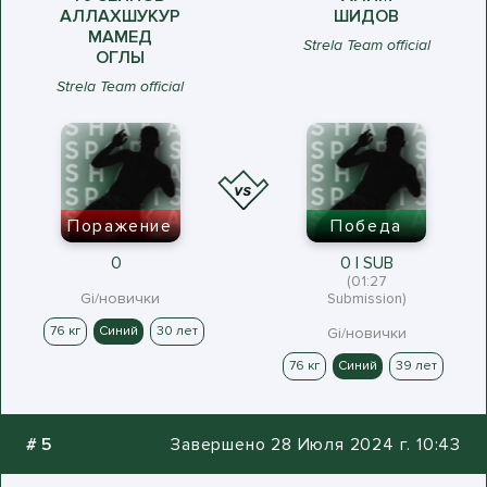
АЛЛАХШУКУР
ШИДОВ
МАМЕД
Strela Team official
ОГЛЫ
Strela Team official
Поражение
Победа
0
0 | SUB
(01:27
Gi/новички
Submission)
76 кг
Синий
30 лет
Gi/новички
76 кг
Синий
39 лет
#
5
Завершено 28 Июля 2024 г. 10:43