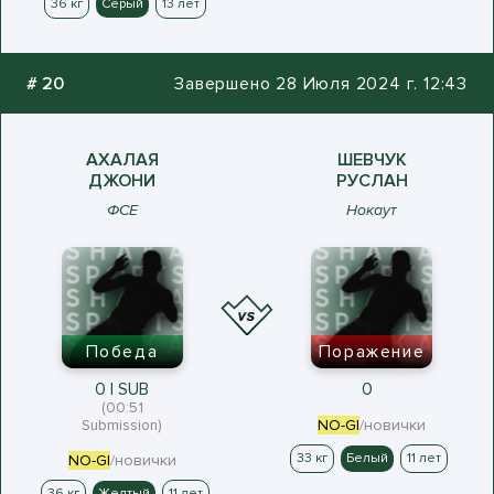
36 кг
Серый
13 лет
#
20
Завершено 28 Июля 2024 г. 12:43
АХАЛАЯ
ШЕВЧУК
ДЖОНИ
РУСЛАН
ФСЕ
Нокаут
Победа
Поражение
0 | SUB
0
(00:51
Submission)
NO-GI
/новички
33 кг
Белый
11 лет
NO-GI
/новички
36 кг
Желтый
11 лет