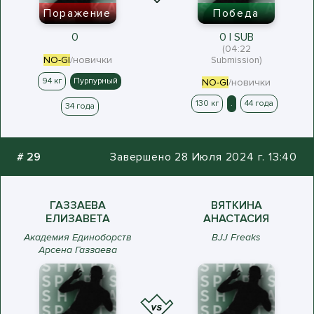
Поражение
Победа
0
0 | SUB
(04:22
NO-GI
/новички
Submission)
94 кг
Пурпурный
NO-GI
/новички
130 кг
.
44 года
34 года
#
29
Завершено 28 Июля 2024 г. 13:40
ГАЗЗАЕВА
ВЯТКИНА
ЕЛИЗАВЕТА
АНАСТАСИЯ
Академия Единоборств
BJJ Freaks
Арсена Газзаева