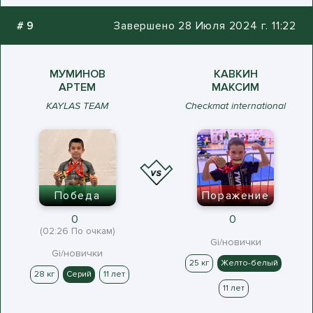
#
9
Завершено 28 Июля 2024 г. 11:22
МУМИНОВ
КАВКИН
АРТЕМ
МАКСИМ
KAYLAS TEAM
Checkmat international
Победа
Поражение
0
0
(02:26 По очкам)
Gi/новички
Gi/новички
25 кг
Желто-белый
28 кг
Серий
11 лет
11 лет