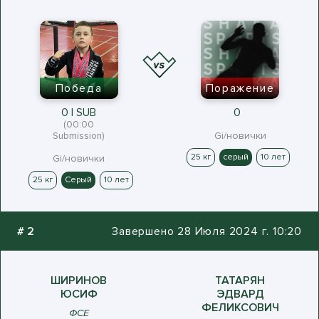
Победа
Поражение
0 | SUB
0
(00:00
Submission)
Gi/новички
25 кг
серый
10 лет
Gi/новички
25 кг
Серый
10 лет
#
2
Завершено 28 Июля 2024 г. 10:20
ШИРИНОВ
ТАТАРЯН
ЮСИФ
ЭДВАРД
ФЕЛИКСОВИЧ
ФСЕ