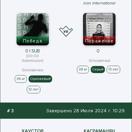
icon international
Победа
Поражение
0 | SUB
0
(00:00
Submission)
Gi/новички
38 кг
Серый
13 лет
Gi/новички
36 кг
Оранжевый
12 лет
#
3
Завершено 28 Июля 2024 г. 10:29
ХАУСТОВ
КАГРАМАНЯН