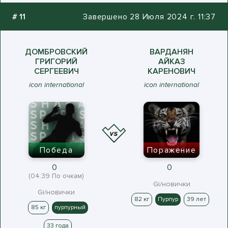
#
11
Завершено 28 Июля 2024 г. 11:37
ДОМБРОВСКИЙ
ВАРДАНЯН
ГРИГОРИЙ
АЙКАЗ
СЕРГЕЕВИЧ
КАРЕНОВИЧ
icon international
icon international
Победа
Поражение
0
0
(04:39 По очкам)
Gi/новички
Gi/новички
82 кг
Пурпур
39 лет
85 кг
пурпурный
33 года