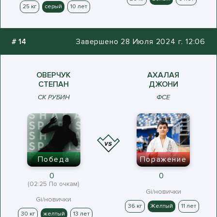
25 кг
серый
10 лет
#
14
Завершено 28 Июля 2024 г. 12:06
ОВЕРЧУК
АХАЛАЯ
СТЕПАН
ДЖОНИ
СК РУБИН
ФСЕ
Победа
Поражение
0
0
(02:25 По очкам)
Gi/новички
Gi/новички
36 кг
Желтый
11 лет
30 кг
желтый
13 лет