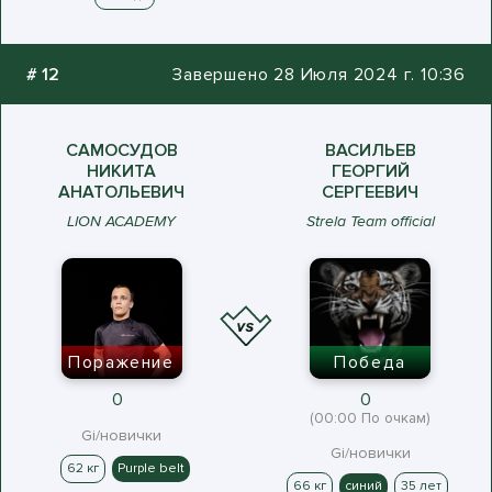
#
12
Завершено 28 Июля 2024 г. 10:36
САМОСУДОВ
ВАСИЛЬЕВ
НИКИТА
ГЕОРГИЙ
АНАТОЛЬЕВИЧ
СЕРГЕЕВИЧ
LION ACADEMY
Strela Team official
Поражение
Победа
0
0
(00:00 По очкам)
Gi/новички
Gi/новички
62 кг
Purple belt
66 кг
синий
35 лет