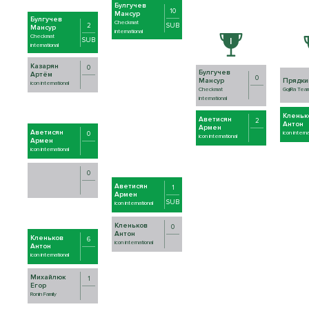
Булгучев
10
Мансур
Булгучев
Checkmat
2
SUB
Мансур
international
Checkmat
SUB
international
Казарян
0
Булгучев
Артём
0
Мансур
Прядки
icon international
Checkmat
GojiRa Tea
international
Кленьк
Аветисян
2
Антон
Армен
Аветисян
0
icon interna
icon international
Армен
icon international
0
Аветисян
1
Армен
SUB
icon international
Кленьков
0
Антон
Кленьков
6
icon international
Антон
icon international
Михайлюк
1
Егор
Ronin Family