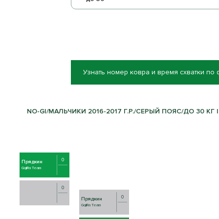
Узнать номер ковра и время схватки по
NO-GI/МАЛЬЧИКИ 2016-2017 Г.Р./СЕРЫЙ ПОЯС/ДО 30 КГ |
0
Прядкин
GojiRa Team
0
0
Прядкин
GojiRa Team