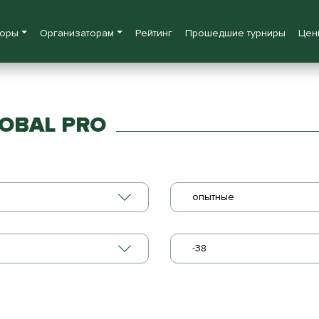
боры
Организаторам
Рейтинг
Прошедшие турниры
Цен
OBAL PRO
опытные
-38