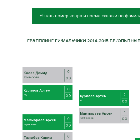
Узнать номер ковра и время схватки по фамил
ГРЭППЛИНГ ГИ/МАЛЬЧИКИ 2014-2015 Г.Р./ОПЫТНЫЕ/-
0
Колос Демид
АТМ МОСКВА
0 0
0
Курилов Артем
2
AC
0 0
Курилов Артем
AC
0 0
1
Маммараев Арсен
Клуб Север
0 0
0
Маммараев Арсен
Клуб Север
0 0
0
Талыбов Карим