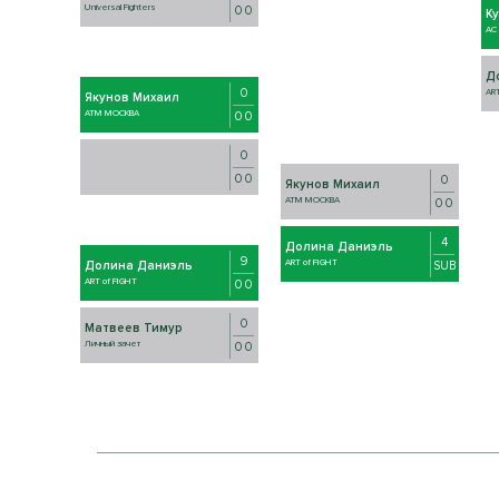
Universal Fighters
0 0
К
AC
Д
0
ART
Якунов Михаил
АТМ МОСКВА
0 0
0
0 0
0
Якунов Михаил
АТМ МОСКВА
0 0
4
Долина Даниэль
9
ART of FIGHT
SUB
Долина Даниэль
ART of FIGHT
0 0
0
Матвеев Тимур
Личный зачет
0 0