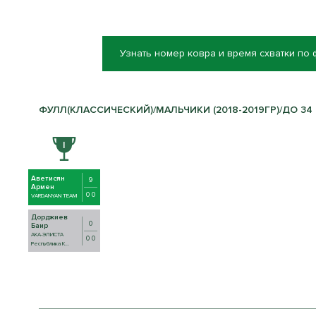
Узнать номер ковра и время схватки по
ФУЛЛ(КЛАССИЧЕСКИЙ)/МАЛЬЧИКИ (2018-2019ГР)/ДО 34 К
Аветисян
9
Армен
0 0
VARDANYAN TEAM
Дорджиев
0
Баир
АКА-ЭЛИСТА
0 0
Республика К...