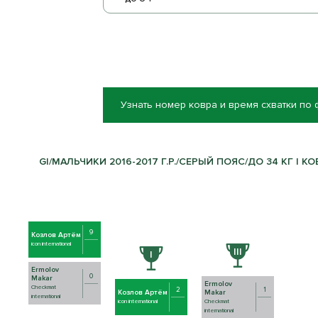
Узнать номер ковра и время схватки по
GI/МАЛЬЧИКИ 2016-2017 Г.Р./СЕРЫЙ ПОЯС/ДО 34 КГ | КО
9
Козлов Артём
icon international
Ermolov
0
Makar
Ermolov
Checkmat
2
1
Makar
Козлов Артём
international
Checkmat
icon international
international