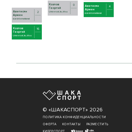
Козлов
0
Аветисян
4
Георгий
Армен
Аветисян
2
Universal Jiu Jitsu
icon international
Армен
icon international
Козлов
16
Георгий
Universal Jiu Jitsu
© «ШАКАСПОРТ» 2026
ПОЛИТИКА КОНФИДЕНЦИАЛЬНОСТИ
ОФЕРТА
КОНТАКТЫ
РАЗМЕСТИТЬ
КИБЕРСПОРТ