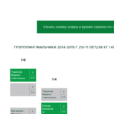
Узнать номер ковра и время схватки по
ГРЭППЛИНГ/МАЛЬЧИКИ 2014-2015 Г. (10-11 ЛЕТ)/38 КГ | 
Торопов
0
Кирилл
0 0
Олимп Марьино
0
Торопов
0
0 0
Кирилл
0 0
Олимп Марьино
Попов
2
Николай
Багманян
0
0 0
AC