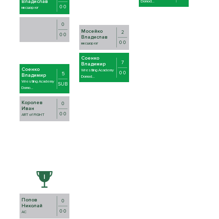
Владислав
Domod...
0 0
мксшор юг
0
Мосейко
2
0 0
Владислав
0 0
мксшор юг
Соенко
7
Владимир
Соенко
Wrestling Academy
0 0
5
Владимир
Domod...
Wrestling Academy
SUB
Domo...
Королев
0
Иван
0 0
ART of FIGHT
Попов
0
Николай
0 0
AC