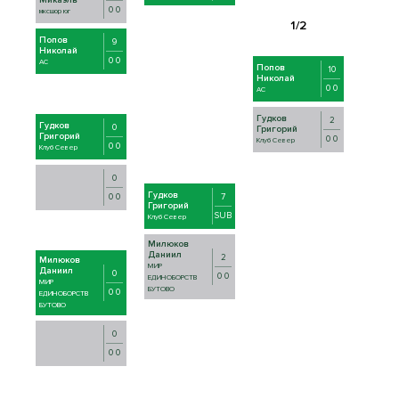
Микаэль
0 0
мксшор юг
Попов
9
Николай
0 0
AC
Попов
10
Николай
0 0
AC
Гудков
2
Гудков
0
Григорий
Григорий
0 0
Клуб Север
0 0
Клуб Север
0
Гудков
7
0 0
Григорий
SUB
Клуб Север
Милюков
Даниил
2
Милюков
МИР
Даниил
0
0 0
ЕДИНОБОРСТВ
МИР
БУТОВО
0 0
ЕДИНОБОРСТВ
БУТОВО
0
0 0