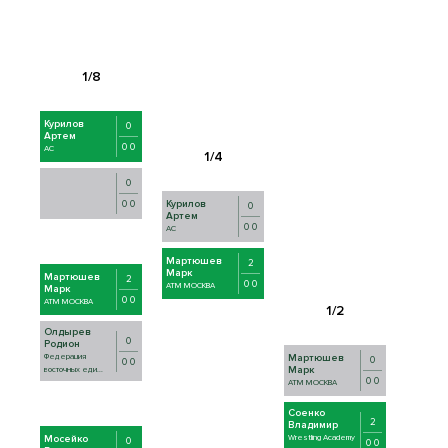
Курилов
0
Артем
0 0
AC
0
0 0
Курилов
0
Артем
0 0
AC
Мартюшев
2
Марк
Мартюшев
2
0 0
АТМ МОСКВА
Марк
0 0
АТМ МОСКВА
Олдырев
0
Родион
Федерация
Мартюшев
0
0 0
Марк
восточных еди...
0 0
АТМ МОСКВА
Соенко
2
Владимир
Мосейко
Wrestling Academy
0
0 0