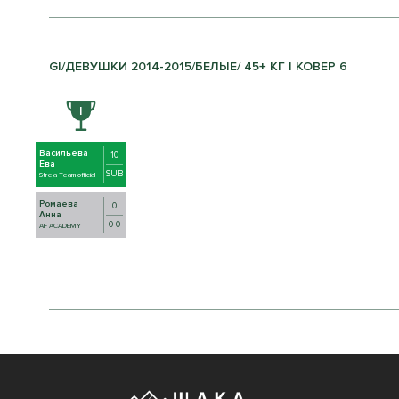
GI/ДЕВУШКИ 2014-2015/БЕЛЫЕ/ 45+ КГ | КОВЕР 6
Васильева
10
Ева
SUB
Strela Team official
Ромаева
0
Анна
0 0
AF ACADEMY