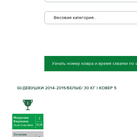
Весовая категория...
Узнать номер ковра и время схватки по
GI/ДЕВУШКИ 2014-2015/БЕЛЫЕ/ 30 КГ | КОВЕР 5
Марунова
2
Вероника
SUB
Strela Team official
Остапюк