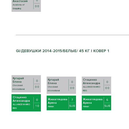
0
Анастасия
Academy of
0 0
Grappling
GI/ДЕВУШКИ 2014-2015/БЕЛЫЕ/ 45 КГ | КОВЕР 1
Кутарай
Кутарай
Стоценко
0
Елена
0
0
Елена
Александра
Checkmat
0 0
Checkmat
ALLIANCE MARIO
0 0
0 0
international
international
REIS
Стоценко
Живоглядова
Живоглядова
0
7
6
Александра
Арина
Арина
ALLIANCE MARIO
1 0
SUB
SUB
Афорс
Афорс
REIS