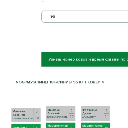
95
Узнать номер ковра и время схватки по
NOGI/МУЖЧИНЫ 18+/СИНИЕ/ 95 КГ | КОВЕР 4
Маккека
Федченко
0
2
Маккека
0
Арсений
Денис
Арсений
0 0
0 1
КАЗАЧЬЯ КРЕПОСТЬ
AF ACADEMY
1 0
КАЗАЧЬЯ КРЕПОСТЬ
Маршенкулов
Маршенкулов
Федченко