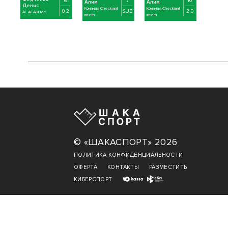
6
7
10
Алим
Алим
Денис
Команда Checkmat
Команда Checkmat
0 2
SUB
2 0
AF ACADEMY
intern...
intern...
© «ШАКАСПОРТ» 2026
ПОЛИТИКА КОНФИДЕНЦИАЛЬНОСТИ
ОФЕРТА
КОНТАКТЫ
РАЗМЕСТИТЬ
КИБЕРСПОРТ