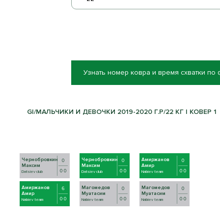
Узнать номер ковра и время схватки по
GI/МАЛЬЧИКИ И ДЕВОЧКИ 2019-2020 Г.Р/22 КГ | КОВЕР 1
Чернобровкин
Чернобровкин
Амиржанов
0
0
0
Максим
Максим
Амир
0 0
0 0
0 0
Datsiev club
Datsiev club
Nabiev team
Амиржанов
Магомедов
Магомедов
6
0
0
Амир
Муатасим
Муатасим
0 0
0 0
0 0
Nabiev team
Nabiev team
Nabiev team