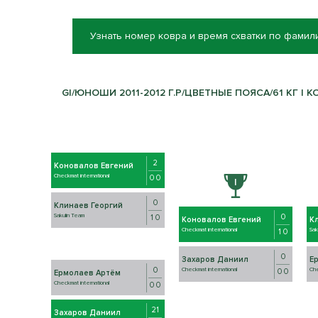
Узнать номер ковра и время схватки по фамил
GI/ЮНОШИ 2011-2012 Г.Р/ЦВЕТНЫЕ ПОЯСА/61 КГ | К
2
Коновалов Евгений
Checkmat international
0 0
0
Клинаев Георгий
0
Sakulin Team
1 0
Коновалов Евгений
К
Checkmat international
Sak
1 0
0
Захаров Даниил
Е
0
Checkmat international
Che
0 0
Ермолаев Артём
Checkmat international
0 0
21
Захаров Даниил