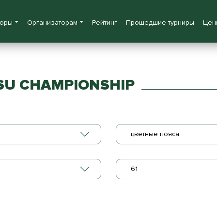
боры
Организаторам
Рейтинг
Прошедшие турниры
Цен
TSU CHAMPIONSHIP
цветные пояса
61