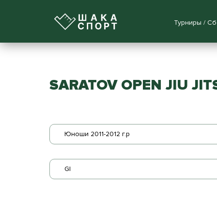
Турниры / С
SARATOV OPEN JIU JI
Юноши 2011-2012 г.р
GI