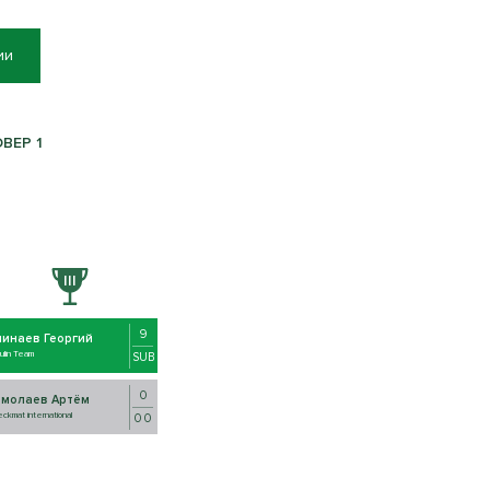
ии
ОВЕР 1
9
линаев Георгий
ulin Team
SUB
0
рмолаев Артём
ckmat international
0 0