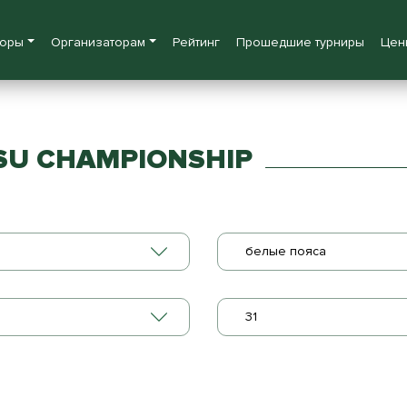
боры
Организаторам
Рейтинг
Прошедшие турниры
Цен
TSU CHAMPIONSHIP
белые пояса
31