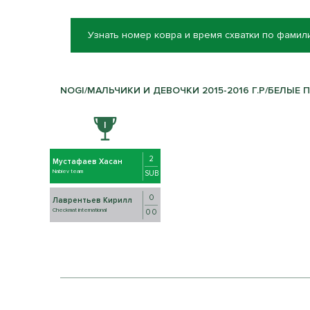
Узнать номер ковра и время схватки по фамил
NOGI/МАЛЬЧИКИ И ДЕВОЧКИ 2015-2016 Г.Р/БЕЛЫЕ ПО
2
Мустафаев Хасан
Nabiev team
SUB
0
Лаврентьев Кирилл
Checkmat international
0 0