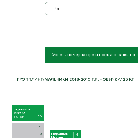
25
Узнать номер ковра и время схватки по
ГРЭППЛИНГ/МАЛЬЧИКИ 2018-2019 Г.Р./НОВИЧКИ/ 25 КГ |
Евдокимов
0
Михаил
0 0
IsayTeam
0
0 0
Евдокимов
4
Михаил