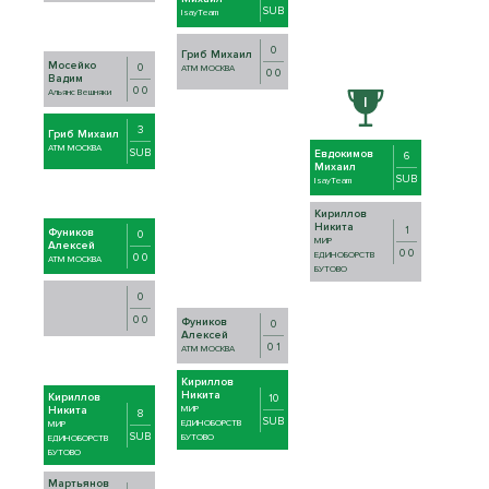
SUB
IsayTeam
0
Гриб Михаил
Мосейко
0
АТМ МОСКВА
0 0
Вадим
0 0
Альянс Вешняки
3
Гриб Михаил
АТМ МОСКВА
SUB
Евдокимов
6
Михаил
SUB
IsayTeam
Кириллов
Никита
1
Фуников
0
МИР
Алексей
0 0
ЕДИНОБОРСТВ
0 0
АТМ МОСКВА
БУТОВО
0
0 0
Фуников
0
Алексей
0 1
АТМ МОСКВА
Кириллов
Никита
Кириллов
10
Никита
МИР
8
SUB
ЕДИНОБОРСТВ
МИР
SUB
БУТОВО
ЕДИНОБОРСТВ
БУТОВО
Мартьянов