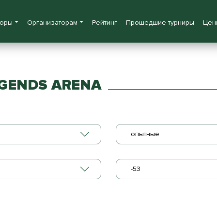
боры
Организаторам
Рейтинг
Прошедшие турниры
Цен
GENDS ARENA
опытные
-53