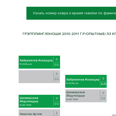
Узнать номер ковра и время схватки по фамил
ГРЭППЛИНГ/ЮНОШИ 2010-2011 Г.Р/ОПЫТНЫЕ/-53 КГ 
0
Хабризялов Искандер
FLOW Russia
0 0
0
0
0 0
Хабризялов Искандер
FLOW Russia
SUB
Шихмирзаев
0
Абдулкадыр
Шихмирзаев
0 0
11
ISLAM TEAM
Абдулкадыр
0 0
ISLAM TEAM
2
Никитин Артем