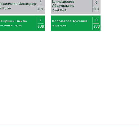
Шихмирзаев
1
0
абризялов Искандер
Абдулкадыр
OW Russia
0 0
0 0
ISLAM TEAM
2
0
атыршин Эмиль
Коломасов Арсений
ON BASHKORTOSTAN
ISLAM TEAM
SUB
SUB