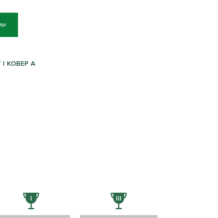
ии
| КОВЕР A