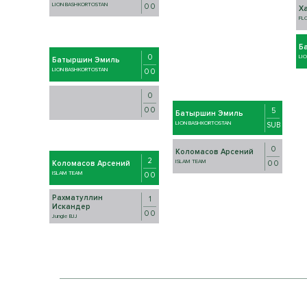
LION BASHKORTOSTAN
0 0
Х
FL
Б
0
LI
Батыршин Эмиль
LION BASHKORTOSTAN
0 0
0
0 0
5
Батыршин Эмиль
LION BASHKORTOSTAN
SUB
0
Коломасов Арсений
2
ISLAM TEAM
0 0
Коломасов Арсений
ISLAM TEAM
0 0
Рахматуллин
1
Искандер
0 0
Jungle BJJ