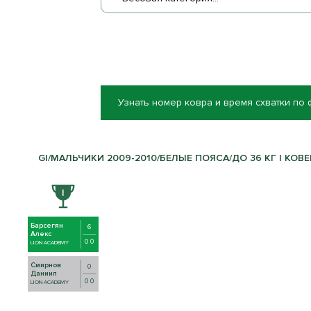
Узнать номер ковра и время схватки по
GI/МАЛЬЧИКИ 2009-2010/БЕЛЫЕ ПОЯСА/ДО 36 КГ | КОВЕ
Барсегян
6
Алекс
0 0
LION ACADEMY
Смирнов
0
Даниил
0 0
LION ACADEMY