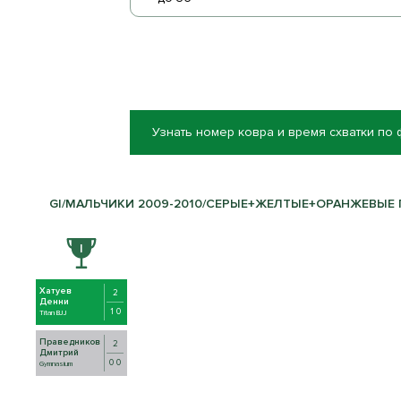
Узнать номер ковра и время схватки по
GI/МАЛЬЧИКИ 2009-2010/СЕРЫЕ+ЖЕЛТЫЕ+ОРАНЖЕВЫЕ ПО
Хатуев
2
Денни
1 0
Titan BJJ
Праведников
2
Дмитрий
0 0
Gymnasium