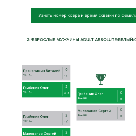
Узнать номер ковра и время схватки по фамил
GI/ВЗРОСЛЫЕ МУЖЧИНЫ ADULT ABSOLUTE/БЕЛЫЙ/0+
0
Прокопишин Виталий
Titan BJJ
1 0
2
Грибеник Олег
0
Titan BJJ
0 0
Грибеник Олег
Titan BJJ
0 0
0
Милованов Сергей
2
Titan BJJ
0 0
Грибеник Олег
Titan BJJ
1 0
2
Милованов Сергей