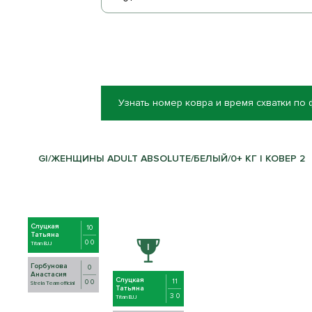
Узнать номер ковра и время схватки по
GI/ЖЕНЩИНЫ ADULT ABSOLUTE/БЕЛЫЙ/0+ КГ | КОВЕР 2
Слуцкая
10
Татьяна
0 0
Titan BJJ
Горбунова
0
Анастасия
Слуцкая
11
0 0
Strela Team official
Татьяна
3 0
Titan BJJ