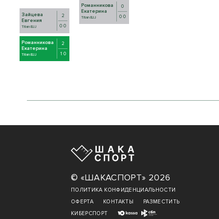
Романникова
0
Екатерина
Зайцева
2
0 0
Titan BJJ
Евгения
0 0
Titan BJJ
Романникова
2
Екатерина
1 0
Titan BJJ
© «ШАКАСПОРТ» 2026
ПОЛИТИКА КОНФИДЕНЦИАЛЬНОСТИ
ОФЕРТА
КОНТАКТЫ
РАЗМЕСТИТЬ
КИБЕРСПОРТ