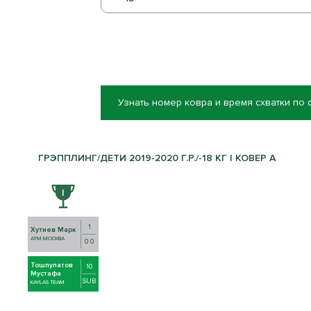
Узнать номер ковра и время схватки по
ГРЭППЛИНГ/ДЕТИ 2019-2020 Г.Р./-18 КГ | КОВЕР A
1
Хутиев Марк
АТМ МОСКВА
0 0
Тошпулатов
10
Мустафа
SUB
KAYLAS TEAM