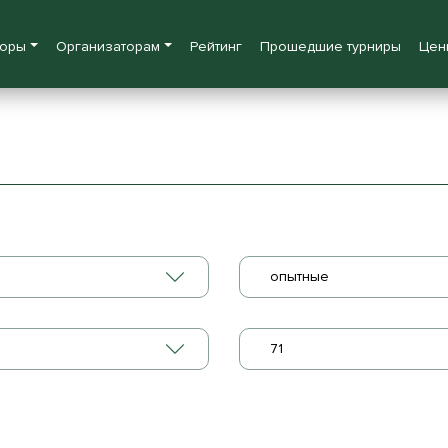
боры
Организаторам
Рейтинг
Прошедшие турниры
Цен
опытные
71