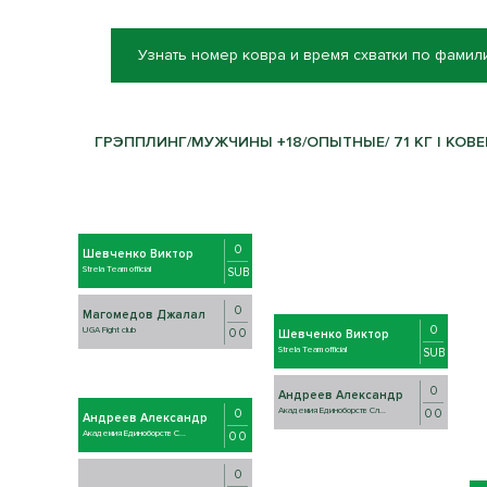
Узнать номер ковра и время схватки по фамил
ГРЭППЛИНГ/МУЖЧИНЫ +18/ОПЫТНЫЕ/ 71 КГ | КОВЕ
0
Шевченко Виктор
Strela Team official
SUB
0
Магомедов Джалал
0
UGA Fight club
0 0
Шевченко Виктор
Strela Team official
SUB
0
Андреев Александр
Академия Единоборств Сл...
0 0
0
Андреев Александр
Академия Единоборств С...
0 0
0