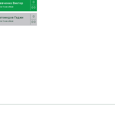
0
евченко Виктор
ela Team official
0 0
0
агомедов Гаджи
ela Team official
0 0