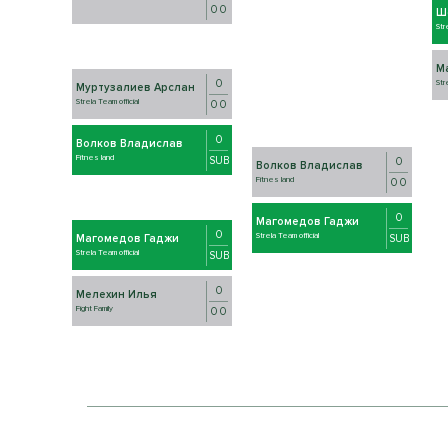
0 0
Ш
Str
М
0
Str
Муртузалиев Арслан
Strela Team official
0 0
0
Волков Владислав
Fitnes land
SUB
0
Волков Владислав
Fitnes land
0 0
0
Магомедов Гаджи
0
Strela Team official
SUB
Магомедов Гаджи
Strela Team official
SUB
0
Мелехин Илья
Fight Family
0 0