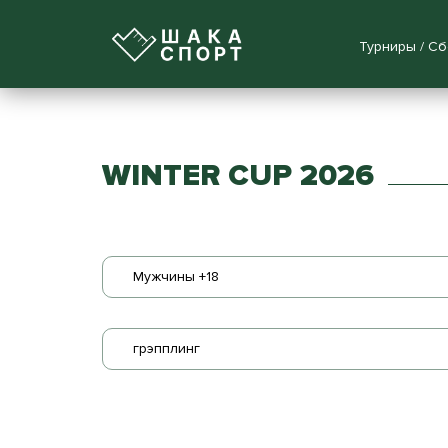
Турниры / С
WINTER CUP 2026
Мужчины +18
грэпплинг