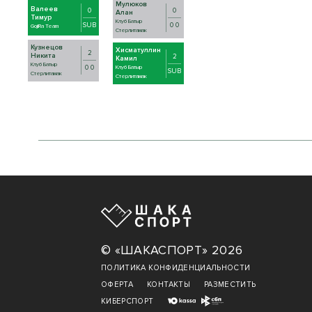
Мулюков
Валеев
0
0
Алан
Тимур
Клуб Батыр
SUB
0 0
GojiRa Team
Стерлитамак
Кузнецов
Хисматуллин
2
Никита
2
Камил
Клуб Батыр
0 0
Клуб Батыр
SUB
Стерлитамак
Стерлитамак
© «ШАКАСПОРТ» 2026
ПОЛИТИКА КОНФИДЕНЦИАЛЬНОСТИ
ОФЕРТА
КОНТАКТЫ
РАЗМЕСТИТЬ
КИБЕРСПОРТ