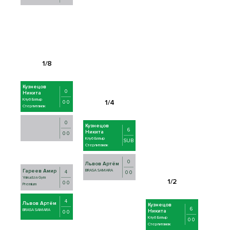
Кузнецов
0
Никита
Клуб Батыр
0 0
Стерлитамак
0
Кузнецов
6
Никита
0 0
Клуб Батыр
SUB
Стерлитамак
0
Львов Артём
Гареев Амир
BRASA SAMARA
4
0 0
Yakudza Gym
0 0
Premium
4
Львов Артём
Кузнецов
6
BRASA SAMARA
Никита
0 0
Клуб Батыр
0 0
Стерлитамак