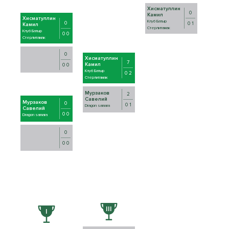
Хисматуллин
0
Камил
Хисматуллин
Клуб Батыр
0
0 1
Камил
Стерлитамак
Клуб Батыр
0 0
Стерлитамак
0
Хисматуллин
7
Камил
0 0
Клуб Батыр
0 2
Стерлитамак
Мурзаков
2
Савелий
Мурзаков
0
0 1
Dragon samara
Савелий
0 0
Dragon samara
0
0 0