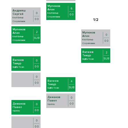
Мулюков
6
Алан
Андрияш
0
Клуб Батыр
Сергей
0 0
Стерлитамак
Клуб Батыр
0 0
Стерлитамак
Мулюков
2
Мулюков
Алан
0
Алан
Клуб Батыр
SUB
Клуб Батыр
Стерлитамак
0 0
Стерлитамак
Валеев
2
Тимур
SUB
GojiRa Team
Валеев
0
Тимур
0 0
GojiRa Team
0
Валеев
4
0 0
Тимур
SUB
GojiRa Team
Демаков
0
Павел
Демаков
0 0
0
торатау
Павел
0 0
торатау
0
0 0