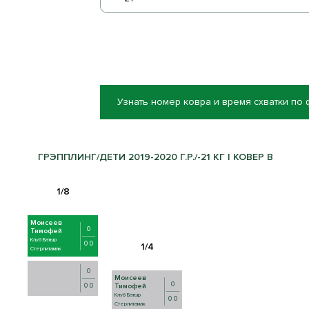
Узнать номер ковра и время схватки по
ГРЭППЛИНГ/ДЕТИ 2019-2020 Г.Р./-21 КГ | КОВЕР B
Моисеев
0
Тимофей
Клуб Батыр
0 0
Стерлитамак
0
Моисеев
0
0 0
Тимофей
Клуб Батыр
0 0
Стерлитамак