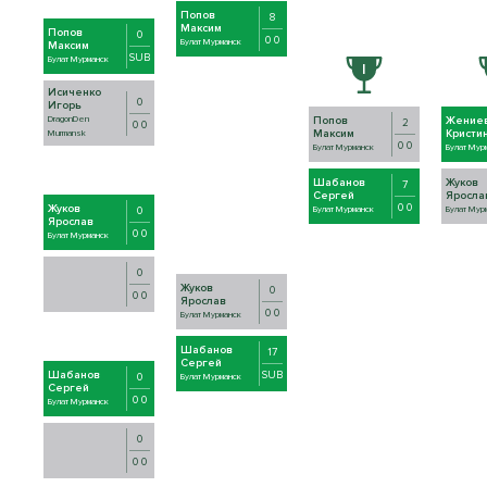
Попов
8
Максим
Попов
0
0 0
Булат Мурманск
Максим
SUB
Булат Мурманск
Исиченко
0
Игорь
DragonDen
Попов
Жениев
2
0 0
Максим
Кристи
Murmansk
0 0
Булат Мурманск
Булат Мур
Шабанов
Жуков
7
Сергей
Яросла
0 0
Жуков
0
Булат Мурманск
Булат Мур
Ярослав
0 0
Булат Мурманск
0
Жуков
0
0 0
Ярослав
0 0
Булат Мурманск
Шабанов
17
Сергей
Шабанов
SUB
0
Булат Мурманск
Сергей
0 0
Булат Мурманск
0
0 0