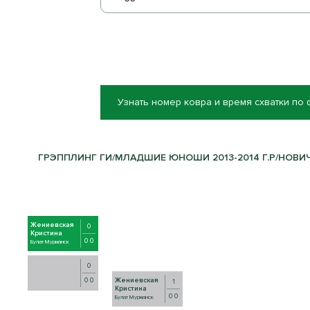
Узнать номер ковра и время схватки по
ГРЭППЛИНГ ГИ/МЛАДШИЕ ЮНОШИ 2013-2014 Г.Р/НОВИЧКИ
Жениевская
0
Кристина
0 0
Булат Мурманск
0
0 0
Жениевская
1
Кристина
0 0
Булат Мурманск