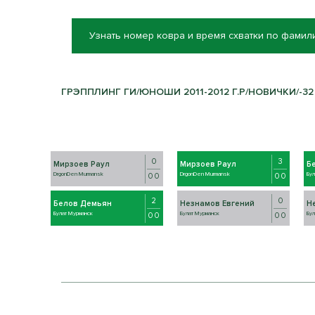
Узнать номер ковра и время схватки по фамил
ГРЭППЛИНГ ГИ/ЮНОШИ 2011-2012 Г.Р/НОВИЧКИ/-32 
0
3
Мирзоев Раул
Мирзоев Раул
Б
DrgonDen Murmansk
DrgonDen Murmansk
Бул
0 0
0 0
2
0
Белов Демьян
Незнамов Евгений
Н
Булат Мурманск
Булат Мурманск
Бул
0 0
0 0