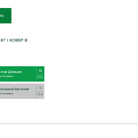
ии
КГ | КОВЕР B
16
елов Демьян
ат Мурманск
0 0
0
езнамов Евгений
ат Мурманск
0 0