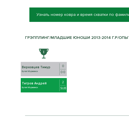
Узнать номер ковра и время схватки по фамил
ГРЭППЛИНГ/МЛАДШИЕ ЮНОШИ 2013-2014 Г.Р/ОПЫТН
0
Верховцев Тимур
Булат Мурманск
0 0
2
Тигров Андрей
Булат Мурманск
SUB