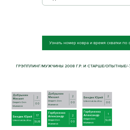
Узнать номер ковра и время схватки по
ГРЭППЛИНГ/МУЖЧИНЫ 2008 Г.Р. И СТАРШЕ/ОПЫТНЫЕ/-77
Добрынин
Добрынин
2
2
Михаил
Бендик Юрий
2
Михаил
Dragon's Den
Universal Jiu Jitsu
0 0
0 0
Dragon's Den
0 0
Murmansk
Murmansk
Горбуненко
Горбуненко
1
Александр
17
2
Александр
Бендик Юрий
Dragon Den
SUB
Dragon Den
Universal Jiu Jitsu
SUB
0 0
Murmansk
Murmansk