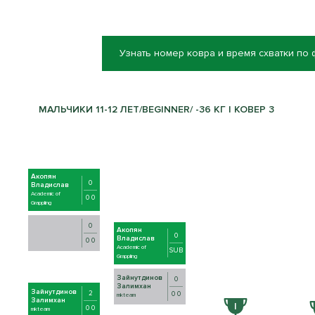
Узнать номер ковра и время схватки по
МАЛЬЧИКИ 11-12 ЛЕТ/BEGINNER/ -36 КГ | КОВЕР 3
Акопян
0
Владислав
Academic of
0 0
Grappling
0
Акопян
0
Владислав
0 0
Academic of
SUB
Grappling
Зайнутдинов
0
Залимхан
Зайнутдинов
2
0 0
mkteam
Залимхан
0 0
mkteam