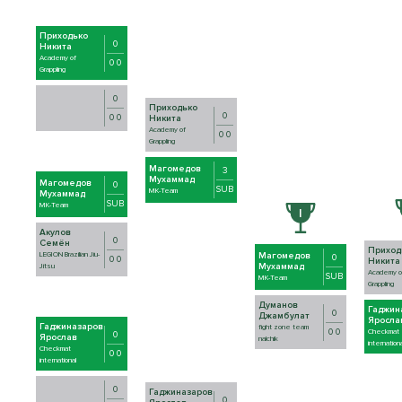
Приходько
0
Никита
Academy of
0 0
Grappling
0
Приходько
0
0 0
Никита
Academy of
0 0
Grappling
Магомедов
3
Мухаммад
Магомедов
0
SUB
MK-Team
Мухаммад
SUB
MK-Team
Акулов
0
Семён
Приход
LEGION Brazilian Jiu-
Магомедов
0
0 0
Никита
Мухаммад
Jitsu
Academy o
SUB
MK-Team
Grappling
Думанов
Гаджин
0
Джамбулат
Яросла
Гаджиназаров
fight zone team
0 0
Checkmat
0
Ярослав
nalchik
internationa
Checkmat
0 0
international
0
Гаджиназаров
0