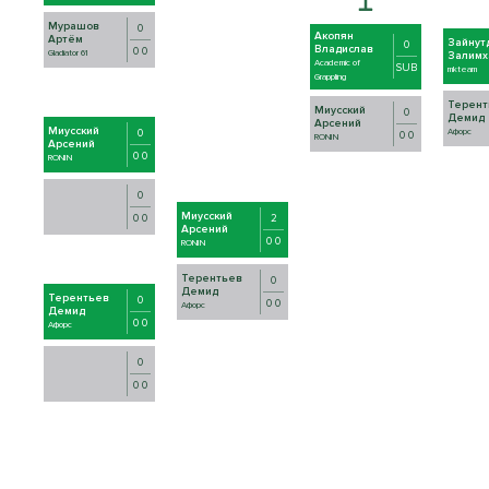
Мурашов
0
Акопян
Артём
Зайнут
0
Владислав
0 0
Gladiator 61
Залимх
Academic of
SUB
mkteam
Grappling
Терент
Миусский
0
Демид
Арсений
Миусский
0
Афорс
0 0
RONIN
Арсений
0 0
RONIN
0
Миусский
2
0 0
Арсений
0 0
RONIN
Терентьев
0
Демид
Терентьев
0
0 0
Афорс
Демид
0 0
Афорс
0
0 0