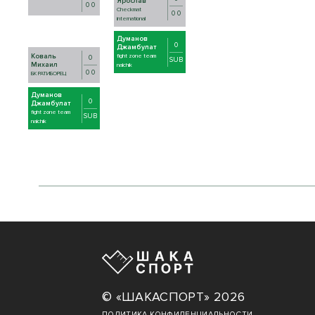
Ярослав
0 0
Checkmat
0 0
international
Думанов
0
Джамбулат
Коваль
fight zone team
0
SUB
Михаил
nalchik
0 0
БК РАТИБОРЕЦ
Думанов
0
Джамбулат
fight zone team
SUB
nalchik
© «ШАКАСПОРТ» 2026
ПОЛИТИКА КОНФИДЕНЦИАЛЬНОСТИ