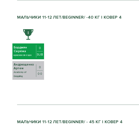
МАЛЬЧИКИ 11-12 ЛЕТ/BEGINNER/ -40 КГ | КОВЕР 4
Борджян
0
Серёжа
SUB
красная звезда
Андрющенко
0
Артем
Academy of
0 0
Grappling
МАЛЬЧИКИ 11-12 ЛЕТ/BEGINNER/ - 45 КГ | КОВЕР 4