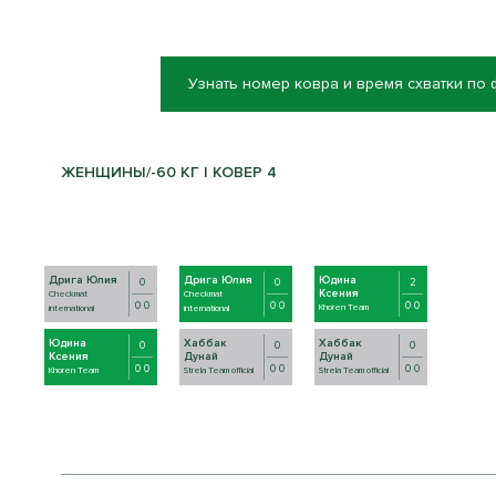
Узнать номер ковра и время схватки по
ЖЕНЩИНЫ/-60 КГ | КОВЕР 4
Дрига Юлия
Дрига Юлия
Юдина
0
0
2
Ксения
Checkmat
Checkmat
0 0
0 0
0 0
Khoren Team
international
international
Юдина
Хаббак
Хаббак
0
0
0
Ксения
Дунай
Дунай
0 0
0 0
0 0
Khoren Team
Strela Team official
Strela Team official