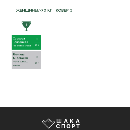
ЖЕНЩИНЫ/-70 КГ | КОВЕР 3
Савкова
3
Елизавета
0 2
red star krasnodar
Якунина
0
Анастасия
FIGHT SCHOLL
0 0
Батайск