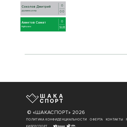
0
Соколов Дмитрий
дружина центр
0 0
0
Ахметов Самат
Figthzone
SUB
© «ШАКАСПОРТ» 2026
ПОЛИТИКА КОНФИДЕНЦИАЛЬНОСТИ
ОФЕРТА
КОНТАКТЫ
КИБЕРСПОРТ