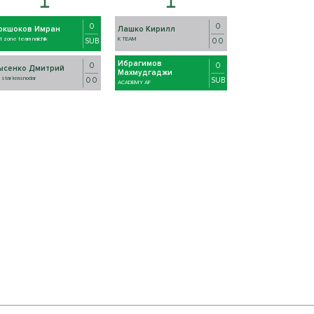
0
0
окшоков Имран
Лашко Кирилл
ht zone team nalchik
K TEAM
SUB
0 0
Ибрагимов
0
0
ысенко Дмитрий
Махмудгаджи
 star krasnodar
0 0
SUB
ACADEMY AF