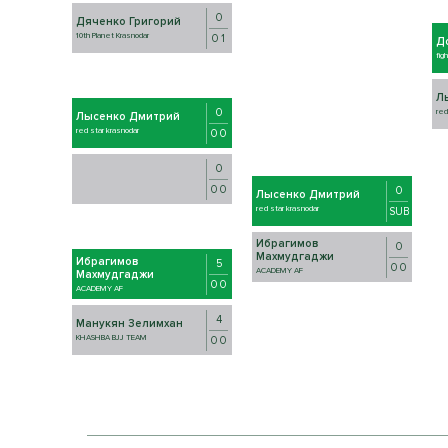
0
Дяченко Григорий
10th Planet Krasnodar
0 1
Д
fig
Л
0
red
Лысенко Дмитрий
red star krasnodar
0 0
0
0 0
0
Лысенко Дмитрий
red star krasnodar
SUB
Ибрагимов
0
Махмудгаджи
Ибрагимов
5
0 0
ACADEMY AF
Махмудгаджи
0 0
ACADEMY AF
4
Манукян Зелимхан
KHASHBA BJJ TEAM
0 0