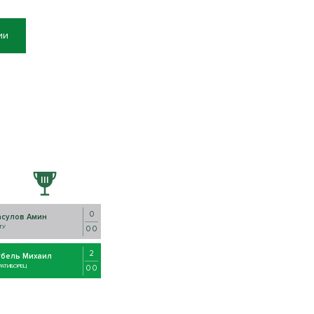
ии
0
асулов Амин
ТУ
0 0
2
убель Михаил
 РАТИБОРЕЦ
0 0