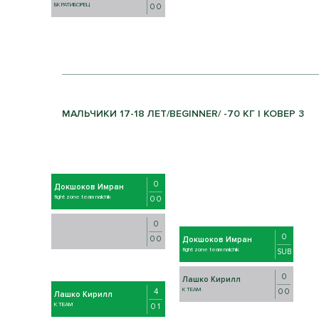
БК РАТИБОРЕЦ
0 0
МАЛЬЧИКИ 17-18 ЛЕТ/BEGINNER/ -70 КГ | КОВЕР 3
0
Докшоков Имран
fight zone team nalchik
0 0
0
0
0 0
Докшоков Имран
fight zone team nalchik
SUB
0
Лашко Кирилл
K TEAM
0 0
4
Лашко Кирилл
K TEAM
0 1