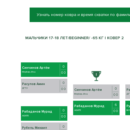
Узнать номер ковра и время схватки по фамил
МАЛЬЧИКИ 17-18 ЛЕТ/BEGINNER/ -65 КГ | КОВЕР 2
0
Синчинов Артём
Maykop Jitsu
0 0
0
Расулов Амин
0
ДГТУ
0 0
Синчинов Артём
Р
Maykop Jitsu
ДГ
0 0
6
Рабаданов Мурад
Р
0
AGATE
БК
0 0
Рабаданов Мурад
AGATE
0 0
0
Рубель Михаил