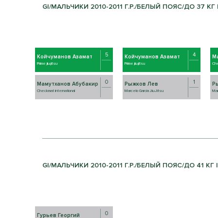
GI/МАЛЬЧИКИ 2010-2011 Г.Р./БЕЛЫЙ ПОЯС/ДО 37 КГ 
5
4
Койчуманов Азамат
Койчуманов Азамат
М
Prime jiu-jitsu
Prime jiu-jitsu
Che
0
1
Мамутханов Абубакир
Рыжков Лев
Р
Checkmat international
Marcelo Garcia Jiu-Jitsu
Mar
GI/МАЛЬЧИКИ 2010-2011 Г.Р./БЕЛЫЙ ПОЯС/ДО 41 КГ 
0
Гурьев Георгий