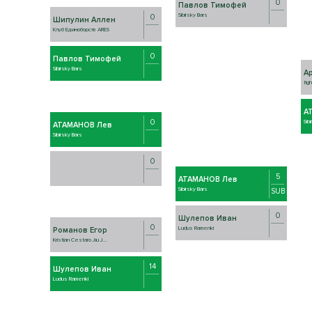
0
Павлов Тимофей
Sibirsky Bars
0
Шипулин Аллен
Клуб Единоборств ARES
0
Павлов Тимофей
Sibirsky Bars
А
fig
А
0
Sib
АТАМАНОВ Лев
Sibirsky Bars
0
5
АТАМАНОВ Лев
Sibirsky Bars
SUB
0
Шулепов Иван
0
Ludus Ramenki
Романов Егор
Kristian Cestaro Jiu J...
14
Шулепов Иван
Ludus Ramenki