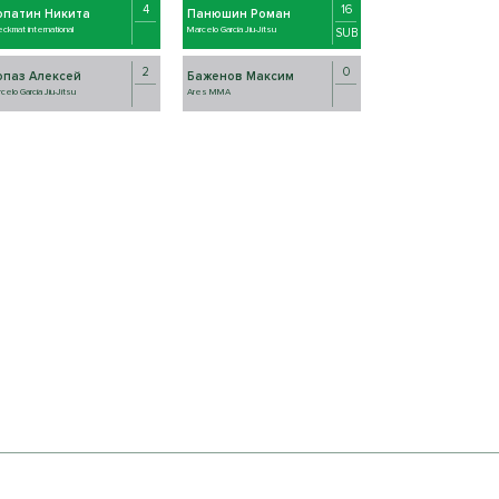
4
16
опатин Никита
Панюшин Роман
ckmat international
Marcelo Garcia Jiu-Jitsu
SUB
2
0
опаз Алексей
Баженов Максим
celo Garcia Jiu-Jitsu
Ares ММА