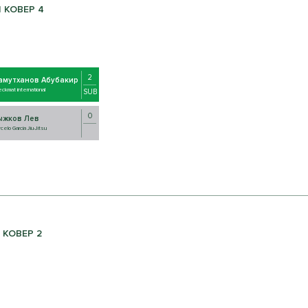
| КОВЕР 4
2
амутханов Абубакир
ckmat international
SUB
0
ыжков Лев
celo Garcia Jiu-Jitsu
| КОВЕР 2