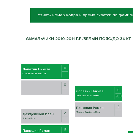
Узнать номер ковра и время схватки по фамил
GI/МАЛЬЧИКИ 2010-2011 Г.Р./БЕЛЫЙ ПОЯС/ДО 34 КГ 
0
Лопатин Никита
Checkmat international
0
0
Лопатин Никита
Checkmat international
SUB
4
Панюшин Роман
Marcelo Garcia Jiu-Jitsu
2
Дождевиков Иван
Sibirsky Bars
17
Панюшин Роман