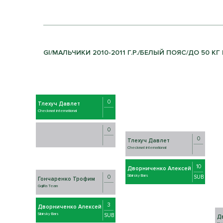
GI/МАЛЬЧИКИ 2010-2011 Г.Р./БЕЛЫЙ ПОЯС/ДО 50 КГ 
0
Тлехуч Давлет
Checkmat international
0
0
Тлехуч Давлет
Checkmat international
10
Дворниченко Алексей
Sibirsky Bars
SUB
0
Гончаренко Трофим
GojiRa Team
3
Дворниченко Алексей
Sibirsky Bars
SUB
Д