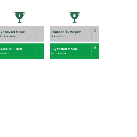
1
0
рустамян Марк
Павлов Тимофей
ht club ground and...
Sibirsky Bars
1
6
ТАМАНОВ Лев
Шулепов Иван
irsky Bars
Ludus Ramenki