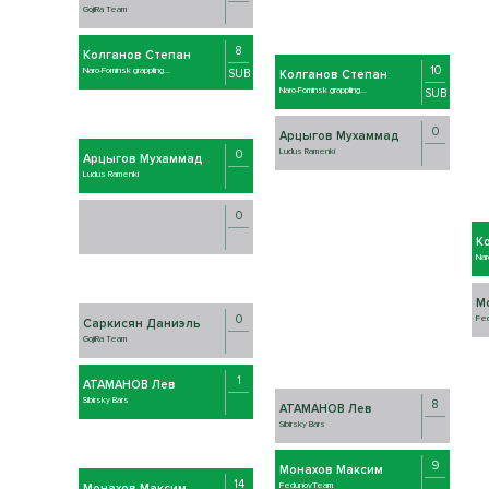
GojiRa Team
8
Колганов Степан
10
Naro-Fominsk grappling...
SUB
Колганов Степан
Naro-Fominsk grappling...
SUB
0
Арцыгов Мухаммад
Ludus Ramenki
0
Арцыгов Мухаммад
Ludus Ramenki
0
К
Nar
М
0
Fe
Саркисян Даниэль
GojiRa Team
1
АТАМАНОВ Лев
Sibirsky Bars
8
АТАМАНОВ Лев
Sibirsky Bars
9
Монахов Максим
14
FedunovTeam
Монахов Максим