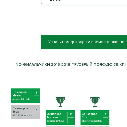
Узнать номер ковра и время схватки по
NO-GI/МАЛЬЧИКИ 2015-2016 Г.Р./СЕРЫЙ ПОЯС/ДО 38 КГ |
Земляков
8
Михаил
octopus fight club
Сенаторов
0
Егор
Земляков
Сенаторов
10
9
S.P.O.R.T Generation
Михаил
Егор
octopus fight club
S.P.O.R.T Generation