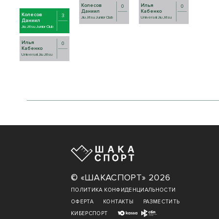
Колесов
Илья
0
0
Даниил
Кабенко
Колесов
3
Jiu Jitsu Junior Club
Universal Jiu Jitsu
Даниил
Jiu Jitsu Junior Club
Илья
0
Кабенко
Universal Jiu Jitsu
© «ШАКАСПОРТ» 2026
ПОЛИТИКА КОНФИДЕНЦИАЛЬНОСТИ
ОФЕРТА
КОНТАКТЫ
РАЗМЕСТИТЬ
КИБЕРСПОРТ