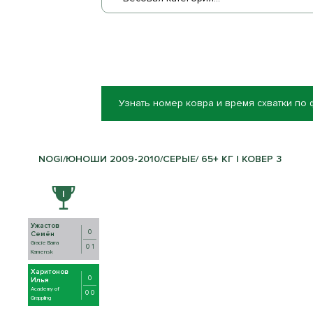
Узнать номер ковра и время схватки по
NOGI/ЮНОШИ 2009-2010/СЕРЫЕ/ 65+ КГ | КОВЕР 3
Ужастов
0
Семён
Gracie Barra
0 1
Kamensk
Харитонов
0
Илья
Academy of
0 0
Grappling