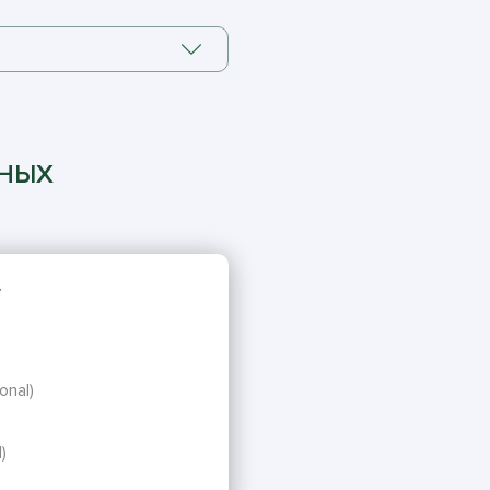
ННЫХ
.
onal)
)