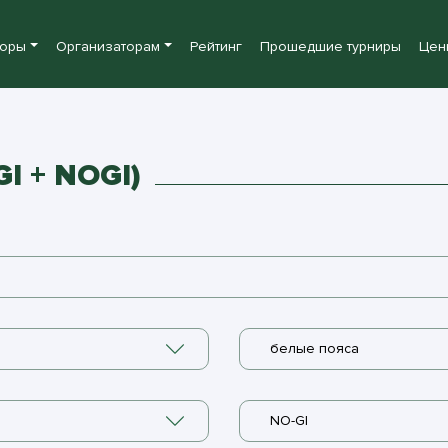
боры
Организаторам
Рейтинг
Прошедшие турниры
Цен
I + NOGI)
белые пояса
NO-GI