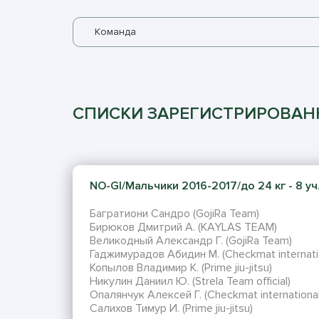
Команда
СПИСКИ ЗАРЕГИСТРИРОВА
NO-GI/Мальчики 2016-2017/до 24 кг - 8 уч
Багратиони Сандро (GojiRa Team)
Бирюков Дмитрий А. (KAYLAS TEAM)
Великодный Александр Г. (GojiRa Team)
Гаджимурадов Абидин М. (Checkmat internati
Копылов Владимир К. (Prime jiu-jitsu)
Никулин Даниил Ю. (Strela Team official)
Опалянчук Алексей Г. (Checkmat international
Салихов Тимур И. (Prime jiu-jitsu)