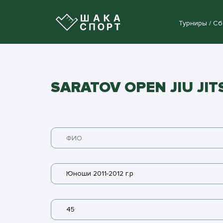
Турниры / С
SARATOV OPEN JIU JI
Юноши 2011-2012 г.р
45