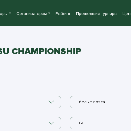
боры
Организаторам
Рейтинг
Прошедшие турниры
Цен
TSU CHAMPIONSHIP
белые пояса
GI