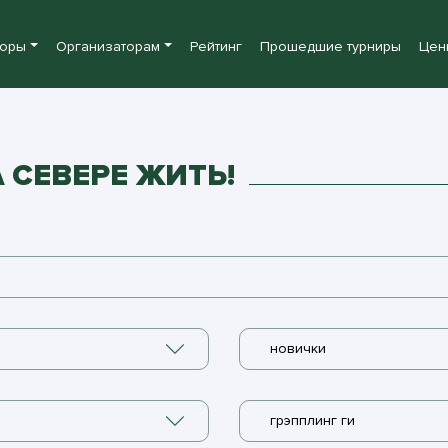
боры
Организаторам
Рейтинг
Прошедшие турниры
Цен
 СЕВЕРЕ ЖИТЬ!
новички
грэпплинг ги