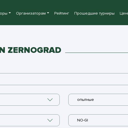
боры
Организаторам
Рейтинг
Прошедшие турниры
Цен
EN ZERNOGRAD
опытные
NO-GI