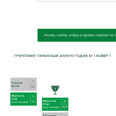
Узнать номер ковра и время схватки по
ГРЭППЛИНГ ГИ/ЮНОШИ 2009/10 ГОД/66 КГ | КОВЕР 1
0
Сидоров
Артём
0 0
Мурлатов
0
Егор
Мурлатов
8
0 0
Strela Team official
Егор
SUB
Strela Team official
Абраамян