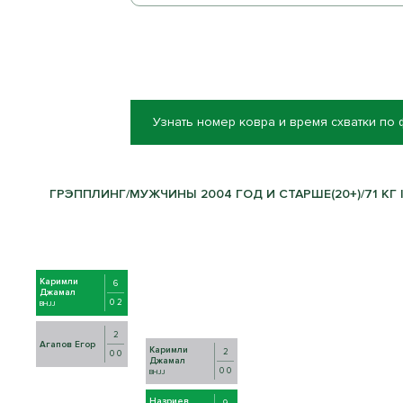
Узнать номер ковра и время схватки по
ГРЭППЛИНГ/МУЖЧИНЫ 2004 ГОД И СТАРШЕ(20+)/71 КГ |
Каримли
6
Джамал
0 2
BHJJ
2
Агапов Егор
Каримли
2
0 0
Джамал
0 0
BHJJ
Назриев
9