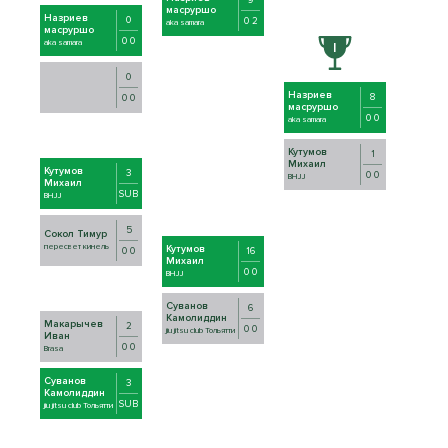
масруршо
Назриев
0
0 2
aka samara
масруршо
0 0
aka samara
0
Назриев
8
0 0
масруршо
0 0
aka samara
Кутумов
1
Михаил
Кутумов
3
0 0
BHJJ
Михаил
SUB
BHJJ
5
Сокол Тимур
пересвет кинель
Кутумов
16
0 0
Михаил
0 0
BHJJ
Суванов
6
Камолиддин
Макарычев
2
0 0
jiu jitsu club Тольятти
Иван
0 0
Brasa
Суванов
3
Камолиддин
SUB
jiu jitsu club Тольятти