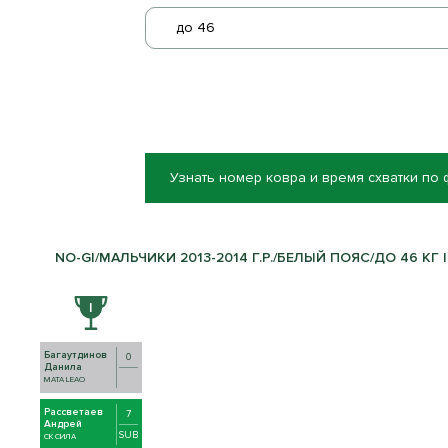
до 46
Узнать номер ковра и время схватки по
NO-GI/МАЛЬЧИКИ 2013-2014 Г.Р./БЕЛЫЙ ПОЯС/ДО 46 КГ |
Багаутдинов
0
Данила
MATA LEAO
Рассветаев
7
Андрей
SUB
СК СИЛА