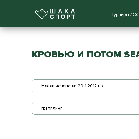
Турниры / С
КРОВЬЮ И ПОТОМ SEA
Младшие юноши 2011-2012 г.р
грэпплинг