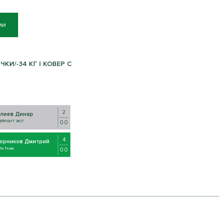
ии
И/-34 КГ | КОВЕР C
2
улиев Динар
TERFIGHT ЭЮТ
0 0
4
орников Дмитрий
iRa Team
0 0