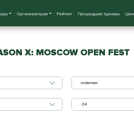
боры
Организаторам
Рейтинг
Прошедшие турниры
Цен
SON X: MOSCOW OPEN FEST
новички
-34