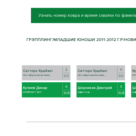
Узнать номер ковра и время схватки по фамил
ГРЭППЛИНГ/МЛАДШИЕ ЮНОШИ 2011-2012 Г.Р/НОВИЧК
2
0
Сатторо Хушбахт
Сатторо Хушбахт
К
Wrestling Academy Domo...
Wrestling Academy Domo...
IN
0 0
0 0
6
0
Кулиев Динар
Шорников Дмитрий
Ш
INTERFIGHT ЭЮТ
GojiRa Team
Goj
SUB
SUB