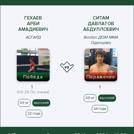
ГЕХАЕВ
СИТАМ
АРБИ
ДАВЛАТОВ
АМАДИЕВИЧ
АБДУЛЛОЕВИЧ
АСГАРД
Boston ДОМ ММА
Одинцово
Победа
Поражение
1
1
(00:29 По очкам)
68 кг
высокий
69 кг
высокий
24 года
22 года