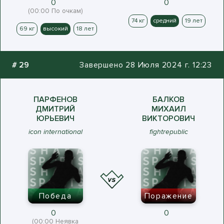
0
0
(00:00 По очкам)
74 кг
средний
19 лет
69 кг
высокий
18 лет
#
29
Завершено 28 Июля 2024 г. 12:23
ПАРФЕНОВ
БАЛКОВ
ДМИТРИЙ
МИХАИЛ
ЮРЬЕВИЧ
ВИКТОРОВИЧ
icon international
fightrepublic
Победа
Поражение
0
0
(00:00 Неявка