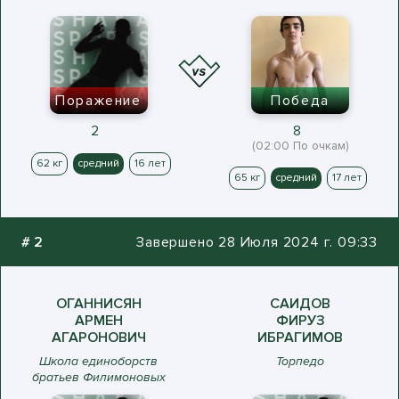
Поражение
Победа
2
8
(02:00 По очкам)
62 кг
средний
16 лет
65 кг
средний
17 лет
#
2
Завершено 28 Июля 2024 г. 09:33
ОГАННИСЯН
САИДОВ
АРМЕН
ФИРУЗ
АГАРОНОВИЧ
ИБРАГИМОВ
Школа единоборств
Торпедо
братьев Филимоновых