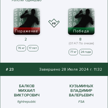
Puncher Одинцово
Поражение
Победа
2
8
(01:47 По очкам)
76 кг
17 лет
77 кг
24 года
#
23
Завершено 28 Июля 2024 г. 11:32
БАЛКОВ
КУЗЬМИНЫХ
МИХАИЛ
ВЛАДИМИР
ВИКТОРОВИЧ
ВАЛЕРЬЕВИЧ
fightrepublic
FSA