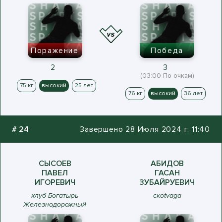
Поражение
Победа
2
3
(03:00 По очкам)
75 кг
высокий
25 лет
76 кг
высокий
36 лет
#
24
Завершено 28 Июля 2024 г. 11:40
СЫСОЕВ
АБИДОВ
ПАВЕЛ
ГАСАН
ИГОРЕВИЧ
ЗУБАЙРУЕВИЧ
клуб Богатырь
скotvaga
Железнодорожный