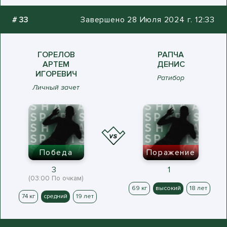
#
33
Завершено 28 Июля 2024 г. 12:33
ГОРЕЛОВ
РАПЧА
АРТЕМ
ДЕНИС
ИГОРЕВИЧ
Ратибор
Личный зачет
Победа
Поражение
3
1
(03:00 По очкам)
69 кг
высокий
18 лет
74 кг
средний
19 лет