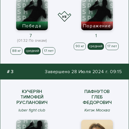
Победа
Поражение
7
1
(01:32 По очкам)
90 кг
средний
17 лет
88 кг
средний
17 лет
#
3
Завершено 28 Июля 2024 г. 09:15
КУЧЕРЯН
ПАФНУТОВ
ТИМОФЕЙ
ГЛЕБ
РУСЛАНОВИЧ
ФЕДОРОВИЧ
luber fight club
Китэк Москва