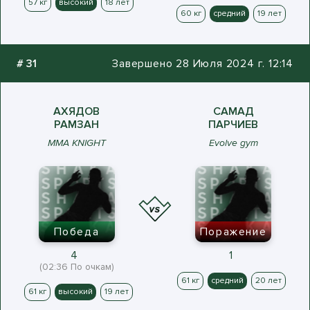
57 кг
высокий
18 лет
60 кг
средний
19 лет
#
31
Завершено 28 Июля 2024 г. 12:14
АХЯДОВ
САМАД
РАМЗАН
ПАРЧИЕВ
MMA KNIGHT
Evolve gym
Победа
Поражение
4
1
(02:36 По очкам)
61 кг
средний
20 лет
61 кг
высокий
19 лет