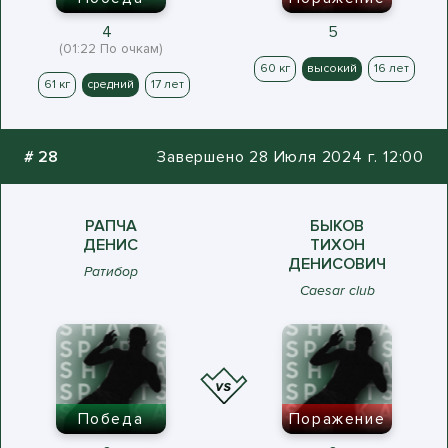
4
5
(01:22 По очкам)
60 кг
высокий
16 лет
61 кг
средний
17 лет
#
28
Завершено 28 Июля 2024 г. 12:00
РАПЧА
БЫКОВ
ДЕНИС
ТИХОН
ДЕНИСОВИЧ
Ратибор
Caesar club
Победа
Поражение