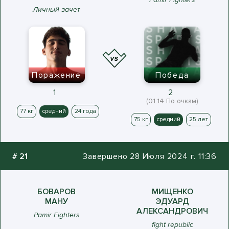
Личный зачет
Поражение
Победа
1
2
(01:14 По очкам)
77 кг
средний
24 года
75 кг
средний
25 лет
#
21
Завершено 28 Июля 2024 г. 11:36
БОВАРОВ
МИЩЕНКО
МАНУ
ЭДУАРД
АЛЕКСАНДРОВИЧ
Pamir Fighters
fight republic