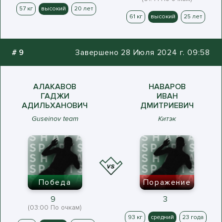
57 кг
высокий
20 лет
61 кг
высокий
25 лет
#
9
Завершено 28 Июля 2024 г. 09:58
АЛАКАВОВ
НАВАРОВ
ГАДЖИ
ИВАН
АДИЛЬХАНОВИЧ
ДМИТРИЕВИЧ
Guseinov team
Китэк
Победа
Поражение
9
3
(03:00 По очкам)
93 кг
средний
23 года