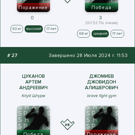
Поражение
Победа
0
3
(00:52 По очкам)
63 кг
высокий
17 лет
68 кг
средний
17 лет
#
27
Завершено 28 Июля 2024 г. 11:53
ЦУКАНОВ
ДЖОМИЕВ
АРТЕМ
ДЖОВИДОН
АНДРЕЕВИЧ
АЛИШЕРОВИЧ
Клуб Штурм
brave fight gym
Победа
Поражение