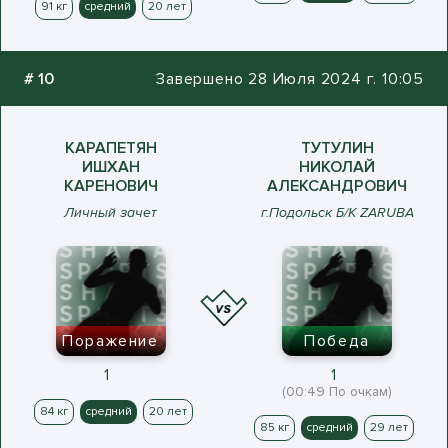
91 кг
средний
20 лет
#
10
Завершено 28 Июля 2024 г. 10:05
КАРАПЕТЯН
ТУТУЛИН
ИШХАН
НИКОЛАЙ
КАРЕНОВИЧ
АЛЕКСАНДРОВИЧ
Личный зачет
г.Подольск Б/К ZARUBA
Поражение
Победа
1
1
(00:49 По очкам)
84 кг
средний
20 лет
85 кг
средний
29 лет