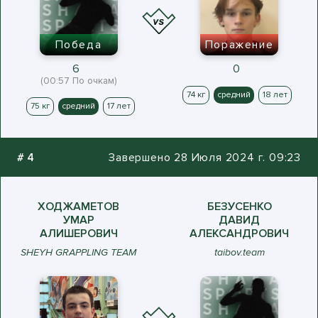
Победа
Поражение
6
0
(00:57 По очкам)
74 кг
средний
18 лет
75 кг
средний
17 лет
#
4
Завершено 28 Июля 2024 г. 09:23
ХОДЖАМЕТОВ
БЕЗУСЕНКО
УМАР
ДАВИД
АЛИШЕРОВИЧ
АЛЕКСАНДРОВИЧ
SHEYH GRAPPLING TEAM
taibov.team