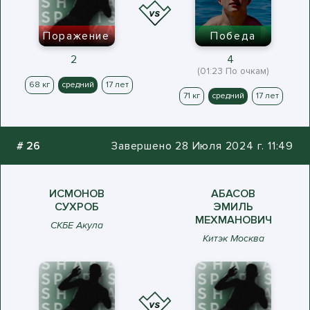
Поражение
Победа
2
4
(01:23 По очкам)
68 кг
средний
17 лет
71 кг
средний
17 лет
#
26
Завершено 28 Июля 2024 г. 11:49
ИСМОНОВ
АБАСОВ
СУХРОБ
ЭМИЛЬ
МЕХМАНОВИЧ
СКБЕ Акула
Китэк Москва