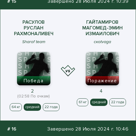
#
15
Завершено 28 Июля 2024 г. 10:39
РАСУЛОВ
ГАЙТАМИРОВ
РУСЛАН
МАГОМЕД-ЭМИН
РАХМОНАЛИВЕЧ
ИЗМАИЛОВИЧ
Sharof team
скotvaga
Победа
Поражение
2
4
(02:58 По очкам)
61 кг
средний
22 года
64 кг
средний
22 года
#
16
Завершено 28 Июля 2024 г. 10:46