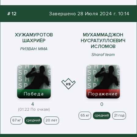
#
12
Завершено 28 Июля 2024 г. 10:14
ХУЖАМУРОТОВ
МУХАММАДЖОН
ШАХРИЁР
НУСРАТУЛЛОЕВИЧ
ИСЛОМОВ
РИЗВАН ММА
Sharof team
Победа
Поражение
4
0
(01:22 По очкам)
65 кг
средний
21 год
67 кг
средний
20 лет