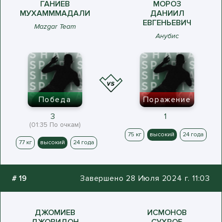
ГАНИЕВ
МОРОЗ
МУХАМММАДАЛИ
ДАНИИЛ
ЕВГЕНЬЕВИЧ
Mazgar Team
Анубис
Победа
Поражение
3
1
(01:35 По очкам)
75 кг
высокий
24 года
77 кг
высокий
24 года
#
19
Завершено 28 Июля 2024 г. 11:03
ДЖОМИЕВ
ИСМОНОВ