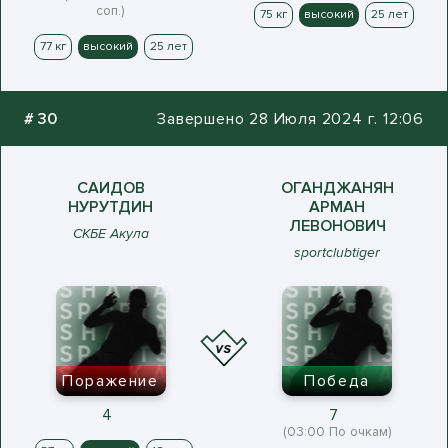
соп.)
75 кг
высокий
25 лет
77 кг
высокий
25 лет
#
30
Завершено 28 Июля 2024 г. 12:06
САИДОВ
ОГАНДЖАНЯН
НУРУТДИН
АРМАН
ЛЕВОНОВИЧ
СКБЕ Акула
sportclubtiger
Поражение
Победа
4
7
(03:00 По очкам)