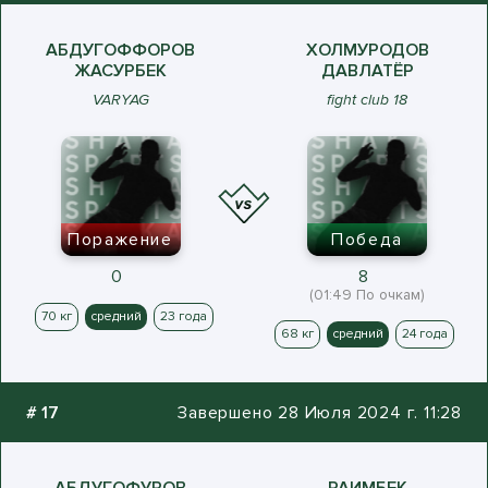
АБДУГОФФОРОВ
ХОЛМУРОДОВ
ЖАСУРБЕК
ДАВЛАТЁР
VARYAG
fight club 18
Поражение
Победа
0
8
(01:49 По очкам)
70 кг
средний
23 года
68 кг
средний
24 года
#
17
Завершено 28 Июля 2024 г. 11:28