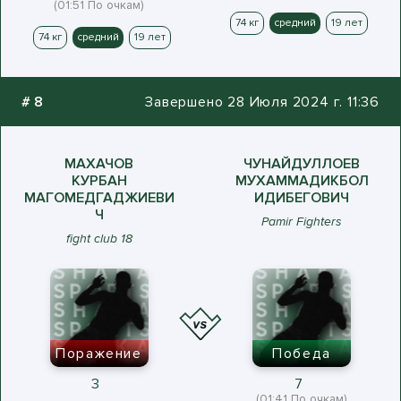
(01:51 По очкам)
74 кг
средний
19 лет
74 кг
средний
19 лет
#
8
Завершено 28 Июля 2024 г. 11:36
МАХАЧОВ
ЧУНАЙДУЛЛОЕВ
КУРБАН
МУХАММАДИКБОЛ
МАГОМЕДГАДЖИЕВИ
ИДИБЕГОВИЧ
Ч
Pamir Fighters
fight club 18
Поражение
Победа
3
7
(01:41 По очкам)