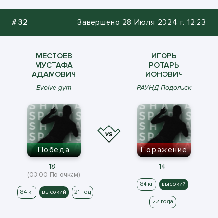
#
32
Завершено 28 Июля 2024 г. 12:23
МЕСТОЕВ
ИГОРЬ
МУСТАФА
РОТАРЬ
АДАМОВИЧ
ИОНОВИЧ
Evolve gym
РАУНД Подольск
Победа
Поражение
18
14
(03:00 По очкам)
84 кг
высокий
84 кг
высокий
21 год
22 года