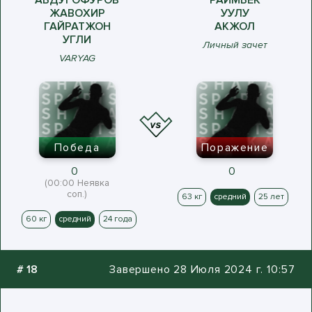
АБДУГОФУРОВ
РАИМБЕК
ЖАВОХИР
УУЛУ
ГАЙРАТЖОН
АКЖОЛ
УГЛИ
Личный зачет
VARYAG
Победа
Поражение
0
0
(00:00 Неявка
соп.)
63 кг
средний
25 лет
60 кг
средний
24 года
#
18
Завершено 28 Июля 2024 г. 10:57