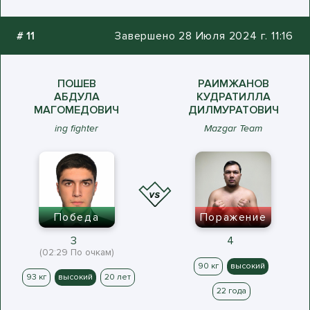
#
11
Завершено 28 Июля 2024 г. 11:16
ПОШЕВ
РАИМЖАНОВ
АБДУЛА
КУДРАТИЛЛА
МАГОМЕДОВИЧ
ДИЛМУРАТОВИЧ
ing fighter
Mazgar Team
Победа
Поражение
3
4
(02:29 По очкам)
90 кг
высокий
93 кг
высокий
20 лет
22 года