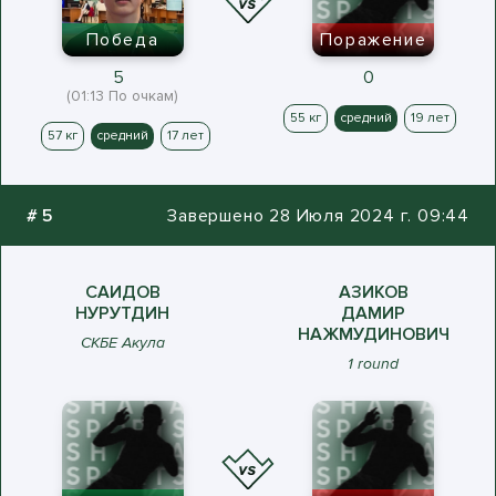
Победа
Поражение
5
0
(01:13 По очкам)
55 кг
средний
19 лет
57 кг
средний
17 лет
#
5
Завершено 28 Июля 2024 г. 09:44
САИДОВ
АЗИКОВ
НУРУТДИН
ДАМИР
НАЖМУДИНОВИЧ
СКБЕ Акула
1 round