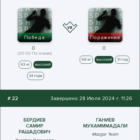
Победа
Поражение
0
0
(00:00 По очкам)
68 кг
высокий
31 год
63 кг
высокий
24 года
#
22
Завершено 28 Июля 2024 г. 11:26
БЕРДИЕВ
ГАНИЕВ
САМИР
МУХАМММАДАЛИ
РАШАДОВИЧ
Mazgar Team