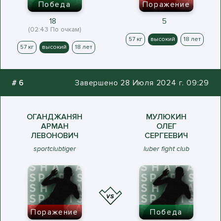
Победа
Поражение
18
5
(02:43 По очкам)
57 кг
высокий
18 лет
57 кг
высокий
18 лет
#
6
Завершено 28 Июля 2024 г. 09:29
ОГАНДЖАНЯН
МУЛЮКИН
АРМАН
ОЛЕГ
ЛЕВОНОВИЧ
СЕРГЕЕВИЧ
sportclubtiger
luber fight club
Поражение
Победа