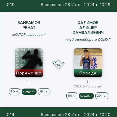
#
13
Завершено 28 Июля 2024 г. 10:29
БАЙРАМОВ
ХАЛИМОВ
РЕНАТ
АЛИШЕР
ХАМЗАЛИЕВИЧ
МОЛОТ taibov team
клуб единоборств СОКОЛ
Поражение
Победа
1
1
(00:06 По очкам)
80 кг
средний
19 лет
80 кг
средний
20 лет
#
14
Завершено 28 Июля 2024 г. 10:20