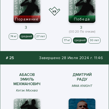
Поражение
Победа
3
3
(00:20 По очкам)
74 кг
средний
27 лет
77 кг
средний
30 лет
#
25
Завершено 28 Июля 2024 г. 11:46
АБАСОВ
ДМИТРИЙ
ЭМИЛЬ
РАДУ
МЕХМАНОВИЧ
MMA KNIGHT
Китэк Москва