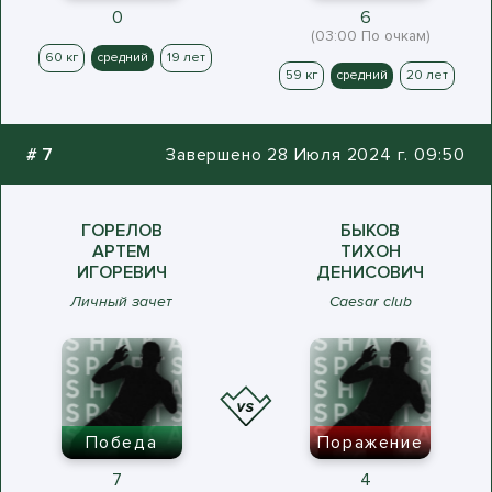
0
6
(03:00 По очкам)
60 кг
средний
19 лет
59 кг
средний
20 лет
#
7
Завершено 28 Июля 2024 г. 09:50
ГОРЕЛОВ
БЫКОВ
АРТЕМ
ТИХОН
ИГОРЕВИЧ
ДЕНИСОВИЧ
Личный зачет
Caesar club
Победа
Поражение
7
4