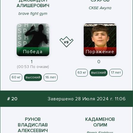
ДЖОВИДОН
СУХРОБ
АЛИШЕРОВИЧ
СКБЕ Акула
brave fight gym
Победа
Поражение
1
0
(00:53 По очкам)
63 кг
высокий
17 лет
60 кг
высокий
16 лет
#
20
Завершено 28 Июля 2024 г. 11:06
РУНОВ
КАДАМЕНОВ
ВЛАДИСЛАВ
ОЛИМ
АЛЕКСЕЕВИЧ
Pamir Fighters