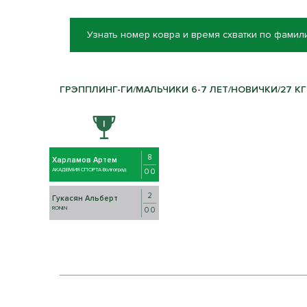
Узнать номер ковра и время схватки по фамил
ГРЭППЛИНГ-ГИ/МАЛЬЧИКИ 6-7 ЛЕТ/НОВИЧКИ/27 КГ 
8
Харламов Артем
АКАДЕМИЯ СПОРТА Волгоград
0 0
2
Гукасян Альберт
RONIN
0 0