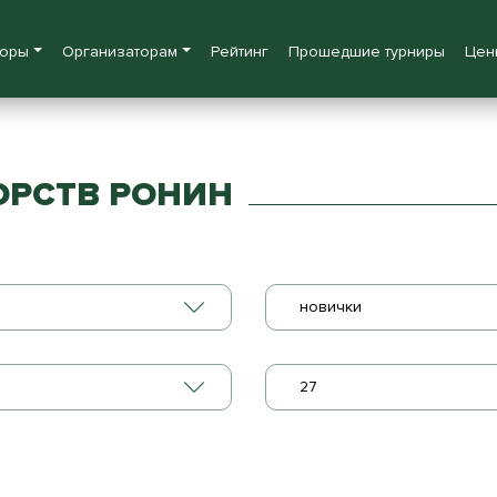
боры
Организаторам
Рейтинг
Прошедшие турниры
Цен
ОРСТВ РОНИН
новички
27