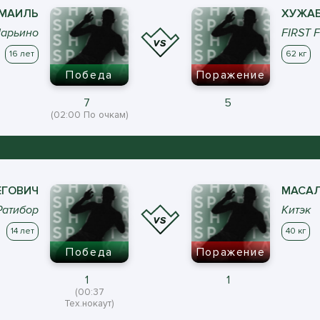
МАИЛЬ
ХУЖАБ
арьино
FIRST 
16 лет
62 кг
Победа
Поражение
7
5
(02:00 По очкам)
ГОВИЧ
МАСА
Ратибор
Китэк
14 лет
40 кг
Победа
Поражение
1
1
(00:37
Тех.нокаут)