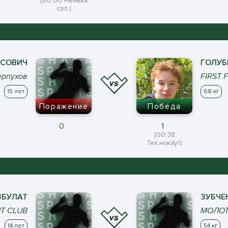
(00:00 Неявка
соп.)
СОВИЧ
ГОЛУБ
ерпухов
FIRST 
15 лет
68 кг
Поражение
Победа
0
1
(00:38
Тех.нокаут)
БУЛАТ
ЗУБЧЕ
HT CLUB
МОЛОТ 
14 лет
54 кг