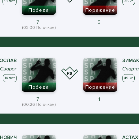
13 лет
36 кг
Победа
Поражение
7
5
(02:00 По очкам)
ОСЛАВ
ЗИМА
Сварог
Спарта
14 лет
49 кг
Победа
Поражение
7
1
(00:26 По очкам)
НОВИЧ
АСТАХ