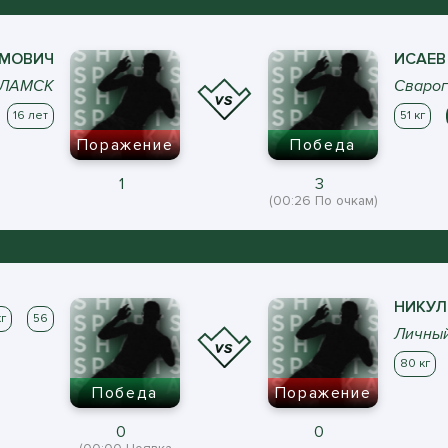
МОВИЧ
ИСАЕВ
ОЛАМСК
Сварог
16 лет
51 кг
Поражение
Победа
1
3
(00:26 По очкам)
НИКУЛ
кг
56
Личный
80 кг
Победа
Поражение
0
0