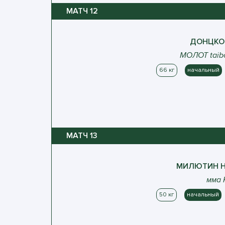
МАТЧ
12
ДОНЦКО
МОЛОТ taib
66 кг
начальный
МАТЧ
13
МИЛЮТИН
Н
мма 
50 кг
начальный