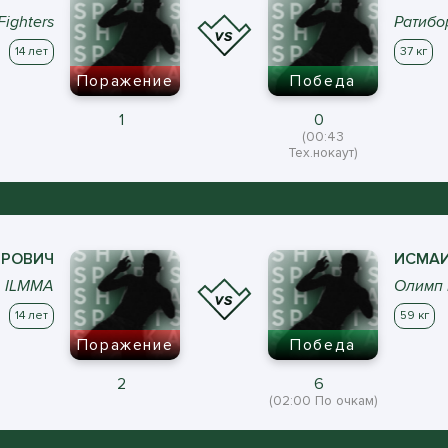
Fighters
Ратибо
14 лет
37 кг
Поражение
Победа
1
0
(00:43
Тех.нокаут)
РОВИЧ
ИСМА
ILMMA
Олимп
14 лет
59 кг
Поражение
Победа
2
6
(02:00 По очкам)