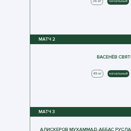
36 кг
начальный
МАТЧ
2
ВАСЕНЁВ
СВЯТ
49 кг
начальный
МАТЧ
3
АЛИСКЕРОВ
МУХАММАД-АББАС
РУСЛА