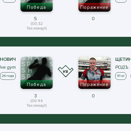
Победа
Поражение
5
0
(00:32
Тех.нокаут)
НОВИЧ
ЩЕТИ
lve gym
РОДЪ
24 года
91 кг
Победа
Поражение
3
0
(00:44
Тех.нокаут)