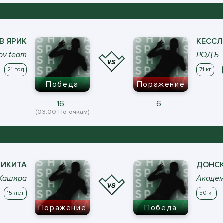
В
ЯРИК
КЕССЛ
ov team
РОДЪ
21 год
71 кг
Победа
Поражение
16
6
(03:00 По очкам)
ИКИТА
ДОНС
Кашира
Академ
15 лет
50 кг
Поражение
Победа