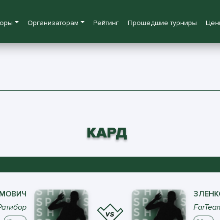
боры
Организаторам
Рейтинг
Прошедшие турниры
Цен
КАРД
МОВИЧ
ЗЛЕНК
Ратибор
FarTea