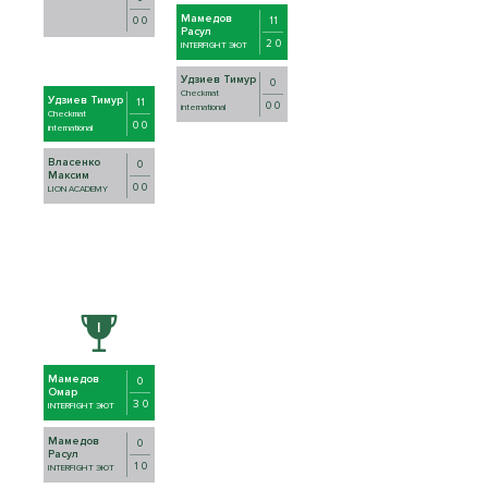
Мамедов
11
0 0
Расул
2 0
INTERFIGHT ЭЮТ
Удзиев Тимур
0
Checkmat
Удзиев Тимур
11
0 0
international
Checkmat
0 0
international
Власенко
0
Максим
0 0
LION ACADEMY
Мамедов
0
Омар
3 0
INTERFIGHT ЭЮТ
Мамедов
0
Расул
1 0
INTERFIGHT ЭЮТ