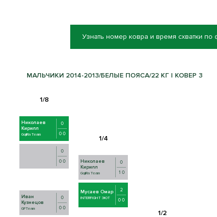
Узнать номер ковра и время схватки по
МАЛЬЧИКИ 2014-2013/БЕЛЫЕ ПОЯСА/22 КГ | КОВЕР 3
Николаев
0
Кирилл
0 0
GojiRa Team
0
0 0
Николаев
0
Кирилл
1 0
GojiRa Team
2
Мусаев Омар
Иван
0
INTERFIGHT ЭЮТ
0 0
Кузнецов
0 0
GFTeam