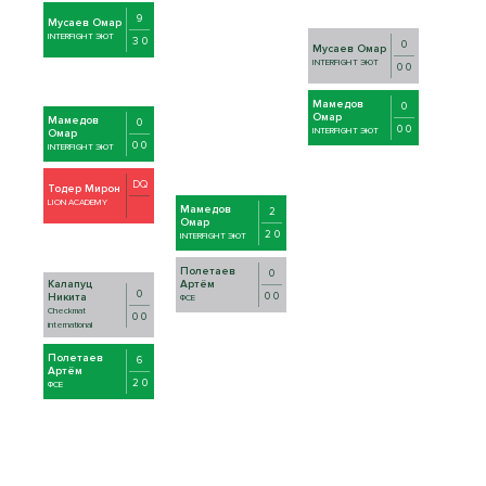
9
Мусаев Омар
INTERFIGHT ЭЮТ
3 0
0
Мусаев Омар
INTERFIGHT ЭЮТ
0 0
Мамедов
0
Омар
Мамедов
0
0 0
INTERFIGHT ЭЮТ
Омар
0 0
INTERFIGHT ЭЮТ
DQ
Тодер Мирон
LION ACADEMY
Мамедов
2
Омар
2 0
INTERFIGHT ЭЮТ
Полетаев
0
Калапуц
Артём
0
0 0
Никита
ФСЕ
Checkmat
0 0
international
Полетаев
6
Артём
2 0
ФСЕ