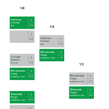
Оверчук
0
Степан
0 0
ФСЕ
0
Оверчук
0
0 0
Степан
0 0
ФСЕ
Магомедов
2
Саид
Сотский
0
1 0
INTERFIGHT ЭЮТ
Никита
0 0
GFTeam
Магомедов
4
Саид
Магомедов
0
0 0
INTERFIGHT ЭЮТ
Саид
2 0
INTERFIGHT ЭЮТ
Мамедов
4
Расул
Мамедов
0
3 0
INTERFIGHT ЭЮТ
Расул
0 0
INTERFIGHT ЭЮТ
0