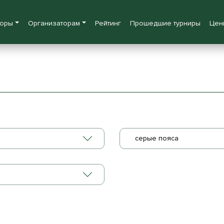
боры
Организаторам
Рейтинг
Прошедшие турниры
Цен
серые пояса