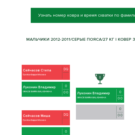
Узнать номер ковра и время схватки по фамил
МАЛЬЧИКИ 2012-2011/СЕРЫЕ ПОЯСА/27 КГ | КОВЕР 3
DQ
Сейчасов Степа
Грейси Барра Москва
0
Луконин Владимир
0
GRACIE BARRA BALASHIKHA
0 0
Луконин Владимир
GRACIE BARRA BALASHIKHA
0 0
0
DQ
0 0
Сейчасов Миша
Грейси Барра Москва
0