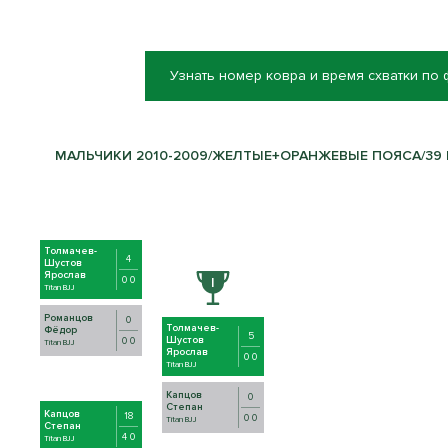
Узнать номер ковра и время схватки по
МАЛЬЧИКИ 2010-2009/ЖЕЛТЫЕ+ОРАНЖЕВЫЕ ПОЯСА/39 К
Толмачев-
4
Шустов
Ярослав
0 0
Titan BJJ
Романцов
0
Толмачев-
Фёдор
5
Шустов
0 0
Titan BJJ
Ярослав
0 0
Titan BJJ
Капцов
0
Степан
Капцов
18
0 0
Titan BJJ
Степан
4 0
Titan BJJ