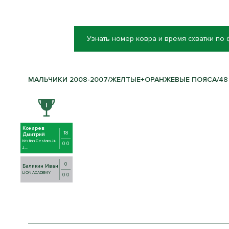
Узнать номер ковра и время схватки по
МАЛЬЧИКИ 2008-2007/ЖЕЛТЫЕ+ОРАНЖЕВЫЕ ПОЯСА/48 К
Конарев
18
Дмитрий
Kristian Cestaro Jiu
0 0
J...
0
Баликин Иван
LION ACADEMY
0 0