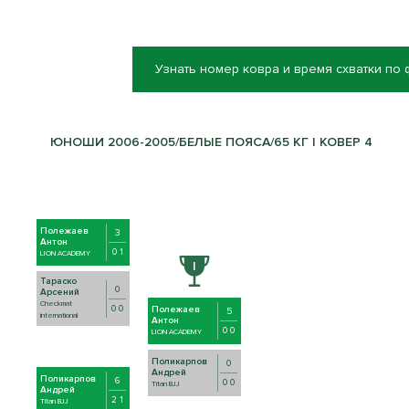
Узнать номер ковра и время схватки по
ЮНОШИ 2006-2005/БЕЛЫЕ ПОЯСА/65 КГ | КОВЕР 4
Полежаев
3
Антон
0 1
LION ACADEMY
Тараско
0
Арсений
Checkmat
0 0
Полежаев
5
international
Антон
0 0
LION ACADEMY
Поликарпов
0
Андрей
Поликарпов
6
0 0
Titan BJJ
Андрей
2 1
Titan BJJ