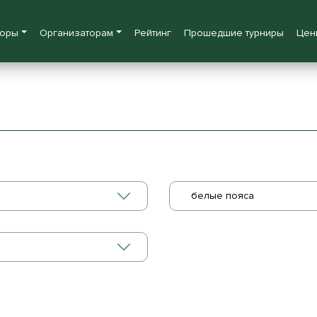
боры
Организаторам
Рейтинг
Прошедшие турниры
Цен
белые пояса