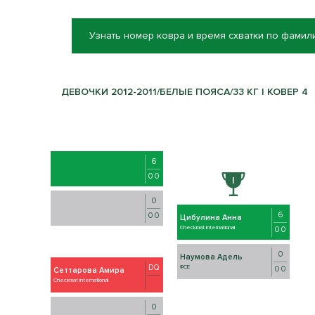
Узнать номер ковра и время схватки по фамил
ДЕВОЧКИ 2012-2011/БЕЛЫЕ ПОЯСА/33 КГ | КОВЕР 4
6
0 0
0
6
0 0
Цибулина Анна
Checkmat international
0 0
0
Наумова Адель
DQ
ФСЕ
0 0
Сеттарова Амира
Checkmat international
0