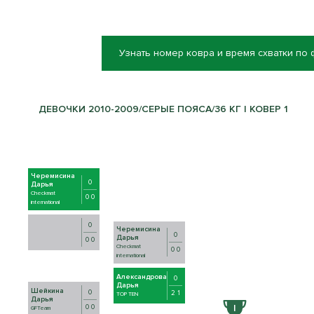
Узнать номер ковра и время схватки по
ДЕВОЧКИ 2010-2009/СЕРЫЕ ПОЯСА/36 КГ | КОВЕР 1
Черемисина
0
Дарья
Checkmat
0 0
international
0
Черемисина
0
Дарья
0 0
Checkmat
0 0
international
Александрова
0
Дарья
Шейкина
0
2 1
TOP TEN
Дарья
0 0
GFTeam