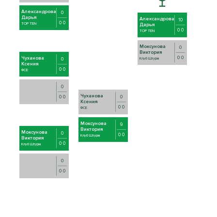
Александрова
0
Дарья
Александрова
10
0 0
TOP TEN
Дарья
0 0
TOP TEN
Моксунова
0
Виктория
0 0
Чуханова
0
Клуб Штурм
Ксения
0 0
ФСЕ
0
Чуханова
0
0 0
Ксения
0 0
ФСЕ
Моксунова
9
Виктория
Моксунова
0
0 0
Клуб Штурм
Виктория
0 0
Клуб Штурм
0
0 0