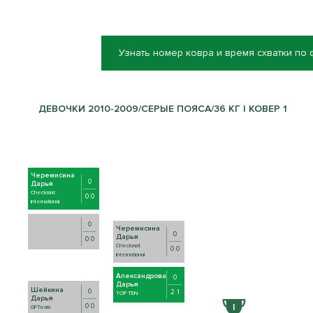
Узнать номер ковра и время схватки по
ДЕВОЧКИ 2010-2009/СЕРЫЕ ПОЯСА/36 КГ | КОВЕР 1
Черемисина
0
Дарья
Checkmat
0 0
international
0
Черемисина
0
Дарья
0 0
Checkmat
0 0
international
Александрова
0
Дарья
Шейкина
0
2 1
TOP TEN
Дарья
0 0
GFTeam