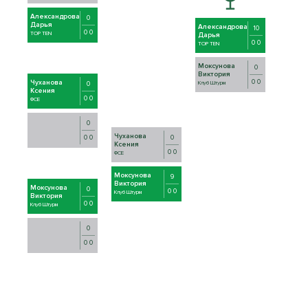
Александрова
0
Дарья
Александрова
10
0 0
TOP TEN
Дарья
0 0
TOP TEN
Моксунова
0
Виктория
0 0
Чуханова
0
Клуб Штурм
Ксения
0 0
ФСЕ
0
Чуханова
0
0 0
Ксения
0 0
ФСЕ
Моксунова
9
Виктория
Моксунова
0
0 0
Клуб Штурм
Виктория
0 0
Клуб Штурм
0
0 0